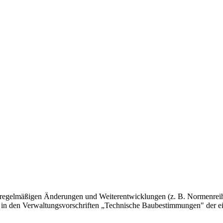
 regelmäßigen Änderungen und Weiterentwicklungen (z. B. Normenreih
 in den Verwaltungsvorschriften „Technische Baubestimmungen" der e