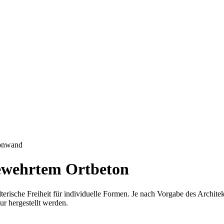
onwand
ewehrtem Ortbeton
erische Freiheit für individuelle Formen. Je nach Vorgabe des Archit
ur hergestellt werden.