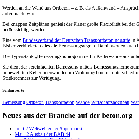
Werden an die Wand aus Ortbeton – z. B. als Außenwand – Ansprüche
aufgebracht wird.
Bei knappen Zeitplänen genießt der Planer große Flexibilität bei 
berücksichtigt werden.
Eine vom
Bundesverband der Deutschen Transportbetonindustrie
in A
Bisher verhinderten dies die Bemessungsregeln. Damit werden auch 
Die Typenstatik „Bemessungsnomogramme für Kellerwände aus un
Sie dient der vereinfachten Bemessung mittels Bemessungsnomogramm
unbewehrten Kellerinnenwänden im Wohnungsbau mit unterschiedlich
Statikrechners zur Verfügung.
Schlagworte
Bemessung
Ortbeton
Transportbeton
Wände
Wirtschaftshochbau
Wän
Neues aus der Branche auf der beton.org
Juli
02
Weltweit erster Supermarkt
Mai
12
Ausbau der BAB 44