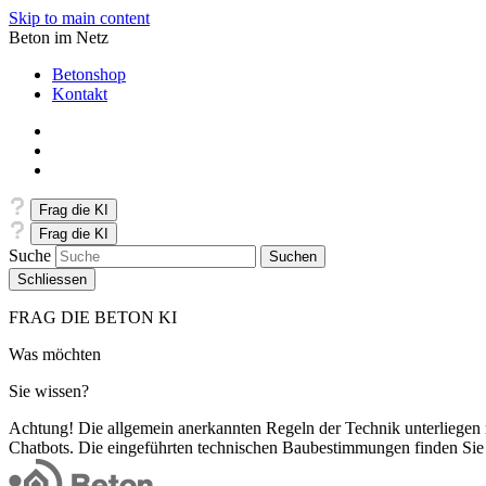
Skip to main content
Beton im Netz
Betonshop
Kontakt
Frag die KI
Frag die KI
Suche
Schliessen
FRAG DIE BETON KI
Was möchten
Sie wissen?
Achtung! Die allgemein anerkannten Regeln der Technik unterliegen
Chatbots. Die eingeführten technischen Baubestimmungen finden Sie