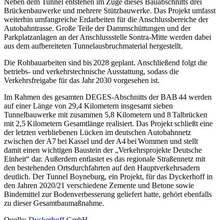
Neben dem Tunnel entstehen im Zuge dieses Bauabschnitts drei
Brückenbauwerke und mehrere Stützbauwerke. Das Projekt umfasst
weiterhin umfangreiche Erdarbeiten für die Anschlussbereiche der
Autobahntrasse. Große Teile der Dammschüttungen und der
Parkplatzanlagen an der Anschlussstelle Sontra‑Mitte werden dabei
aus dem aufbereiteten Tunnelausbruchmaterial hergestellt.
Die Rohbauarbeiten sind bis 2028 geplant. Anschließend folgt die
betriebs‑ und verkehrstechnische Ausstattung, sodass die
Verkehrsfreigabe für das Jahr 2030 vorgesehen ist.
Im Rahmen des gesamten DEGES‑Abschnitts der BAB 44 werden
auf einer Länge von 29,4 Kilometern insgesamt sieben
Tunnelbauwerke mit zusammen 5,8 Kilometern und 8 Talbrücken
mit 2,5 Kilometern Gesamtlänge realisiert. Das Projekt schließt eine
der letzten verbliebenen Lücken im deutschen Autobahnnetz
zwischen der A7 bei Kassel und der A4 bei Wommen und stellt
damit einen wichtigen Baustein der „Verkehrsprojekte Deutsche
Einheit“ dar. Außerdem entlastet es das regionale Straßennetz mit
den bestehenden Ortsdurchfahrten auf den Hauptverkehrsadern
deutlich. Der Tunnel Boyneburg, ein Projekt, für das Dyckerhoff in
den Jahren 2020/21 verschiedene Zemente und Betone sowie
Bindemittel zur Bodenverbesserung geliefert hatte, gehört ebenfalls
zu dieser Gesamtbaumaßnahme.
Quelle:
Dyckerhoff GmbH