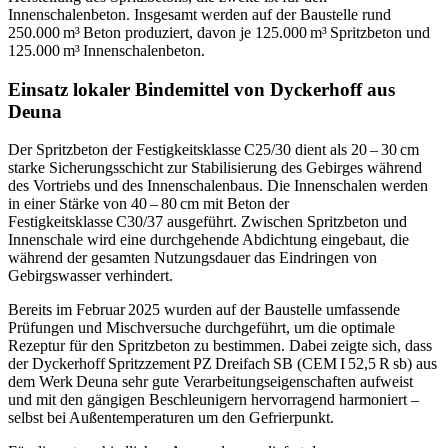
Innenschalenbeton. Insgesamt werden auf der Baustelle rund
250.000 m³ Beton produziert, davon je 125.000 m³ Spritzbeton und
125.000 m³ Innenschalenbeton.
Einsatz lokaler Bindemittel von Dyckerhoff aus
Deuna
Der Spritzbeton der Festigkeitsklasse C25/30 dient als 20 – 30 cm
starke Sicherungsschicht zur Stabilisierung des Gebirges während
des Vortriebs und des Innenschalenbaus. Die Innenschalen werden
in einer Stärke von 40 – 80 cm mit Beton der
Festigkeitsklasse C30/37 ausgeführt. Zwischen Spritzbeton und
Innenschale wird eine durchgehende Abdichtung eingebaut, die
während der gesamten Nutzungsdauer das Eindringen von
Gebirgswasser verhindert.
Bereits im Februar 2025 wurden auf der Baustelle umfassende
Prüfungen und Mischversuche durchgeführt, um die optimale
Rezeptur für den Spritzbeton zu bestimmen. Dabei zeigte sich, dass
der Dyckerhoff Spritzzement PZ Dreifach SB (CEM I 52,5 R sb) aus
dem Werk Deuna sehr gute Verarbeitungseigenschaften aufweist
und mit den gängigen Beschleunigern hervorragend harmoniert –
selbst bei Außentemperaturen um den Gefrierpunkt.