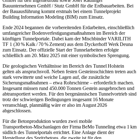
GmbH für den Ingenieurbau sowie Josef Rädlinger
Bauunternehmen GmbH / Stutz GmbH für die Erdbauarbeiten. Bei
der Bauausführung kommt erstmals bei einem Tunnelprojekt
Building Information Modeling (BIM) zum Einsatz.
Ende 2024 begannen die vorbereitenden Erdarbeiten, einschließlich
umfangreicher Bodenverfestigungsmaßnahmen im Bereich der
künftigen Tunnelportale. Dabei kam der Mischbinder VARILITH
TF 1 (30 % Kalk / 70 % Zement) aus dem Dyckerhoff Werk Deuna
zum Einsatz. Der offizielle Start der Tunnelarbeiten erfolgte
schließlich am 20. März 2025 mit einer symbolischen Sprengung.
Die geologischen Verhältnisse im Bereich des Tunnel Holstein
gelten als anspruchsvoll. Neben festen Gesteinsschichten treten auch
stark verwitterte und weiche Lagen auf, die zusätzliche
Sicherungsmaßnahmen – etwa Rohrschirme – erforderlich machen.
Insgesamt müssen rund 450.000 Tonnen Gestein ausgebrochen und
abtransportiert werden. Für den bergmännischen Tunnelvortrieb sind
trotz der schwierigen Bedingungen insgesamt 16 Monate
veranschlagt, planmäßig wäre er also im August 2026
abgeschlossen.
Für die Betonproduktion wurden zwei mobile
Transportbeton‑Mischanlagen der Firma BeMo Tunneling etwa 1 km
südlich des Tunnelportals errichtet. Eine Anlage dient der
Herstellung des Spritzbetons, die zweite ist für den