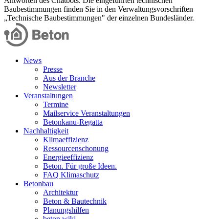
Antworten des Chatbots. Die eingeführten technischen
Baubestimmungen finden Sie in den Verwaltungsvorschriften
„Technische Baubestimmungen" der einzelnen Bundesländer.
News
Presse
Aus der Branche
Newsletter
Veranstaltungen
Termine
Mailservice Veranstaltungen
Betonkanu-Regatta
Nachhaltigkeit
Klimaeffizienz
Ressourcenschonung
Energieeffizienz
Beton. Für große Ideen.
FAQ Klimaschutz
Betonbau
Architektur
Beton & Bautechnik
Planungshilfen
beton.wiki