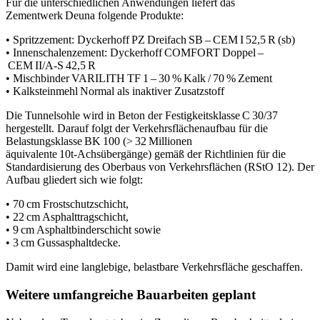
Für die unterschiedlichen Anwendungen liefert das
Zementwerk Deuna folgende Produkte:
• Spritzzement: Dyckerhoff PZ Dreifach SB – CEM I 52,5 R (sb)
• Innenschalenzement: Dyckerhoff COMFORT Doppel –
CEM II/A-S 42,5 R
• Mischbinder VARILITH TF 1 – 30 % Kalk / 70 % Zement
• Kalksteinmehl Normal als inaktiver Zusatzstoff
Die Tunnelsohle wird in Beton der Festigkeitsklasse C 30/37
hergestellt. Darauf folgt der Verkehrsflächenaufbau für die
Belastungsklasse BK 100 (> 32 Millionen
äquivalente 10t‑Achsübergänge) gemäß der Richtlinien für die
Standardisierung des Oberbaus von Verkehrsflächen (RStO 12). Der
Aufbau gliedert sich wie folgt:
• 70 cm Frostschutzschicht,
• 22 cm Asphalttragschicht,
• 9 cm Asphaltbinderschicht sowie
• 3 cm Gussasphaltdecke.
Damit wird eine langlebige, belastbare Verkehrsfläche geschaffen.
Weitere umfangreiche Bauarbeiten geplant