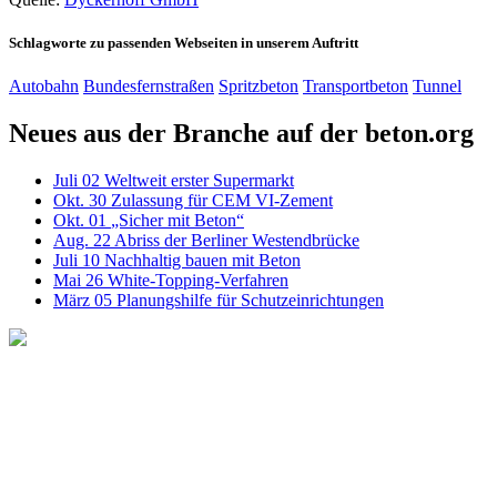
Schlagworte zu passenden Webseiten in unserem Auftritt
Autobahn
Bundesfernstraßen
Spritzbeton
Transportbeton
Tunnel
Neues aus der Branche auf der beton.org
Juli
02
Weltweit erster Supermarkt
Okt.
30
Zulassung für CEM VI-Zement
Okt.
01
„Sicher mit Beton“
Aug.
22
Abriss der Berliner Westendbrücke
Juli
10
Nachhaltig bauen mit Beton
Mai
26
White-Topping-Verfahren
März
05
Planungshilfe für Schutzeinrichtungen