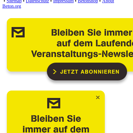
•
Sitemap
•
Datenschutz
•
Impressum
•
Betonshop
•
About
Beton.org