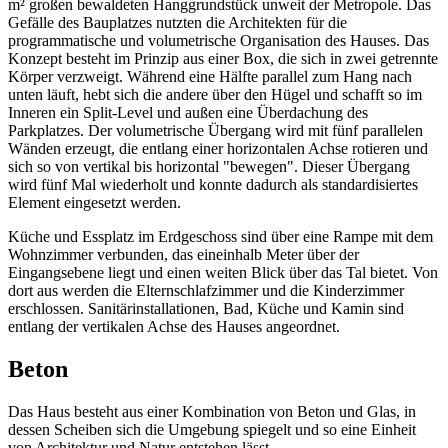
m² großen bewaldeten Hanggrundstück unweit der Metropole. Das
Gefälle des Bauplatzes nutzten die Architekten für die
programmatische und volumetrische Organisation des Hauses. Das
Konzept besteht im Prinzip aus einer Box, die sich in zwei getrennte
Körper verzweigt. Während eine Hälfte parallel zum Hang nach
unten läuft, hebt sich die andere über den Hügel und schafft so im
Inneren ein Split-Level und außen eine Überdachung des
Parkplatzes. Der volumetrische Übergang wird mit fünf parallelen
Wänden erzeugt, die entlang einer horizontalen Achse rotieren und
sich so von vertikal bis horizontal "bewegen". Dieser Übergang
wird fünf Mal wiederholt und konnte dadurch als standardisiertes
Element eingesetzt werden.
Küche und Essplatz im Erdgeschoss sind über eine Rampe mit dem
Wohnzimmer verbunden, das eineinhalb Meter über der
Eingangsebene liegt und einen weiten Blick über das Tal bietet. Von
dort aus werden die Elternschlafzimmer und die Kinderzimmer
erschlossen. Sanitärinstallationen, Bad, Küche und Kamin sind
entlang der vertikalen Achse des Hauses angeordnet.
Beton
Das Haus besteht aus einer Kombination von Beton und Glas, in
dessen Scheiben sich die Umgebung spiegelt und so eine Einheit
von Architektur und Natur entstehen lässt.