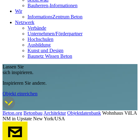
Bauherren-Informationen
Wir
InformationsZentrum Beton
Netzwerk
Verbände
Unternehmen/Förderpartner
Hochschulen
Ausbildung
Kunst und Design
Baunetz Wissen Beton
Lassen Sie
sich inspirieren.
Inspirieren Sie andere.
Objekt einreichen
Beton.org
Betonbau
Architektur
Objektdatenbank
Wohnhaus VilLA
NM in Upstate New York/USA