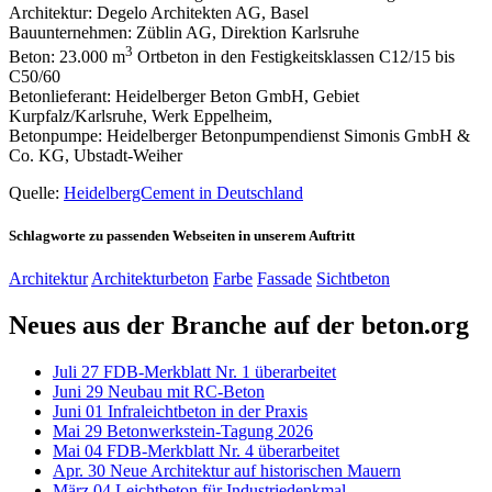
Architektur: Degelo Architekten AG, Basel
Bauunternehmen: Züblin AG, Direktion Karlsruhe
3
Beton: 23.000 m
Ortbeton in den Festigkeitsklassen C12/15 bis
C50/60
Betonlieferant: Heidelberger Beton GmbH, Gebiet
Kurpfalz/Karlsruhe, Werk Eppelheim,
Betonpumpe: Heidelberger Betonpumpendienst Simonis GmbH &
Co. KG, Ubstadt-Weiher
Quelle:
HeidelbergCement in Deutschland
Schlagworte zu passenden Webseiten in unserem Auftritt
Architektur
Architekturbeton
Farbe
Fassade
Sichtbeton
Neues aus der Branche auf der beton.org
Juli
27
FDB-Merkblatt Nr. 1 überarbeitet
Juni
29
Neubau mit RC-Beton
Juni
01
Infraleichtbeton in der Praxis
Mai
29
Betonwerkstein-Tagung 2026
Mai
04
FDB-Merkblatt Nr. 4 überarbeitet
Apr.
30
Neue Architektur auf historischen Mauern
März
04
Leichtbeton für Industriedenkmal