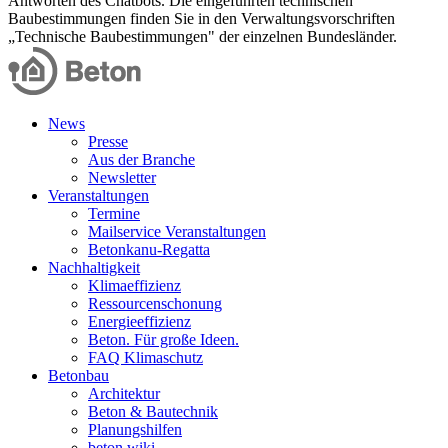
Antworten des Chatbots. Die eingeführten technischen
Baubestimmungen finden Sie in den Verwaltungsvorschriften
„Technische Baubestimmungen" der einzelnen Bundesländer.
News
Presse
Aus der Branche
Newsletter
Veranstaltungen
Termine
Mailservice Veranstaltungen
Betonkanu-Regatta
Nachhaltigkeit
Klimaeffizienz
Ressourcenschonung
Energieeffizienz
Beton. Für große Ideen.
FAQ Klimaschutz
Betonbau
Architektur
Beton & Bautechnik
Planungshilfen
beton.wiki