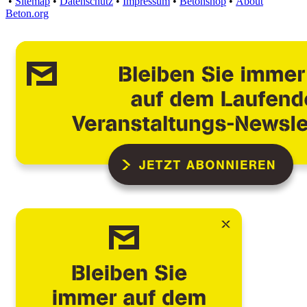
•
Sitemap
•
Datenschutz
•
Impressum
•
Betonshop
•
About
Beton.org