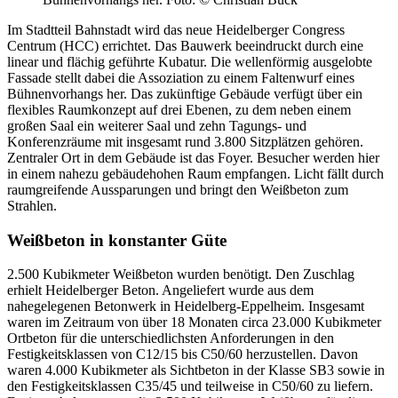
Im Stadtteil Bahnstadt wird das neue Heidelberger Congress
Centrum (HCC) errichtet. Das Bauwerk beeindruckt durch eine
linear und flächig geführte Kubatur. Die wellenförmig ausgelobte
Fassade stellt dabei die Assoziation zu einem Faltenwurf eines
Bühnenvorhangs her. Das zukünftige Gebäude verfügt über ein
flexibles Raumkonzept auf drei Ebenen, zu dem neben einem
großen Saal ein weiterer Saal und zehn Tagungs- und
Konferenzräume mit insgesamt rund 3.800 Sitzplätzen gehören.
Zentraler Ort in dem Gebäude ist das Foyer. Besucher werden hier
in einem nahezu gebäudehohen Raum empfangen. Licht fällt durch
raumgreifende Aussparungen und bringt den Weißbeton zum
Strahlen.
Weißbeton in konstanter Güte
2.500 Kubikmeter Weißbeton wurden benötigt. Den Zuschlag
erhielt Heidelberger Beton. Angeliefert wurde aus dem
nahegelegenen Betonwerk in Heidelberg-Eppelheim. Insgesamt
waren im Zeitraum von über 18 Monaten circa 23.000 Kubikmeter
Ortbeton für die unterschiedlichsten Anforderungen in den
Festigkeitsklassen von C12/15 bis C50/60 herzustellen. Davon
waren 4.000 Kubikmeter als Sichtbeton in der Klasse SB3 sowie in
den Festigkeitsklassen C35/45 und teilweise in C50/60 zu liefern.