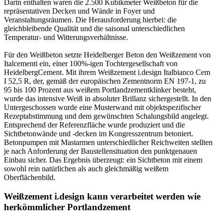
Darin enthalten waren die 2.500 Kubikmeter Weißbeton für die
repräsentativen Decken und Wände in Foyer und
Veranstaltungsräumen. Die Herausforderung hierbei: die
gleichbleibende Qualität und die saisonal unterschiedlichen
Temperatur- und Witterungsverhältnisse.
Für den Weißbeton setzte Heidelberger Beton den Weißzement von
Italcementi ein, einer 100%-igen Tochtergesellschaft von
HeidelbergCement. Mit ihrem Weißzement i.design Italbianco Cem
I 52,5 R, der, gemäß der europäischen Zementnorm EN 197-1, zu
95 bis 100 Prozent aus weißem Portlandzementklinker besteht,
wurde das intensive Weiß in absoluter Brillanz sichergestellt. In den
Untergeschossen wurde eine Musterwand mit objektspezifischer
Rezeptabstimmung und dem gewünschten Schalungsbild angelegt.
Entsprechend der Referenzfläche wurde produziert und die
Sichtbetonwände und -decken im Kongresszentrum betoniert.
Betonpumpen mit Mastarmen unterschiedlicher Reichweiten stellten
je nach Anforderung der Baustellensituation den punktgenauen
Einbau sicher. Das Ergebnis überzeugt: ein Sichtbeton mit einem
sowohl rein natürlichen als auch gleichmäßig weißem
Oberflächenbild.
Weißzement i.design kann verarbeitet werden wie
herkömmlicher Portlandzement