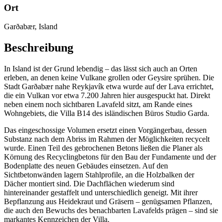
Ort
Garðabær, Island
Beschreibung
In Island ist der Grund lebendig – das lässt sich auch an Orten
erleben, an denen keine Vulkane grollen oder Geysire sprühen. Die
Stadt Garðabær nahe Reykjavík etwa wurde auf der Lava errichtet,
die ein Vulkan vor etwa 7.200 Jahren hier ausgespuckt hat. Direkt
neben einem noch sichtbaren Lavafeld sitzt, am Rande eines
Wohngebiets, die Villa B14 des isländischen Büros Studio Garda.
Das eingeschossige Volumen ersetzt einen Vorgängerbau, dessen
Substanz nach dem Abriss im Rahmen der Möglichkeiten recycelt
wurde. Einen Teil des gebrochenen Betons ließen die Planer als
Körnung des Recyclingbetons für den Bau der Fundamente und der
Bodenplatte des neuen Gebäudes einsetzen. Auf den
Sichtbetonwänden lagern Stahlprofile, an die Holzbalken der
Dächer montiert sind. Die Dachflächen wiederum sind
hintereinander gestaffelt und unterschiedlich geneigt. Mit ihrer
Bepflanzung aus Heidekraut und Gräsern – genügsamen Pflanzen,
die auch den Bewuchs des benachbarten Lavafelds prägen – sind sie
markantes Kennzeichen der Villa.