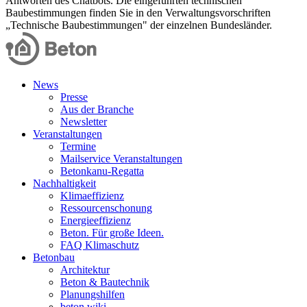
Antworten des Chatbots. Die eingeführten technischen
Baubestimmungen finden Sie in den Verwaltungsvorschriften
„Technische Baubestimmungen" der einzelnen Bundesländer.
News
Presse
Aus der Branche
Newsletter
Veranstaltungen
Termine
Mailservice Veranstaltungen
Betonkanu-Regatta
Nachhaltigkeit
Klimaeffizienz
Ressourcenschonung
Energieeffizienz
Beton. Für große Ideen.
FAQ Klimaschutz
Betonbau
Architektur
Beton & Bautechnik
Planungshilfen
beton.wiki