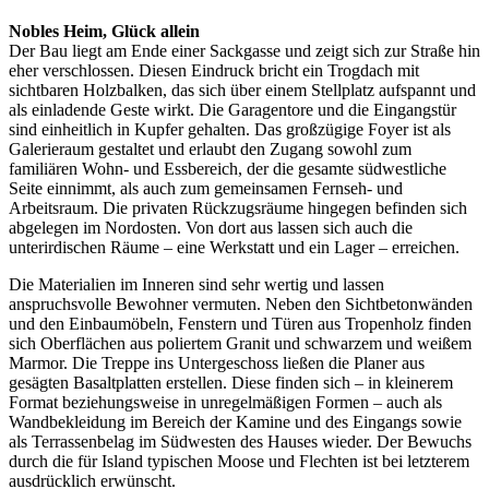
Nobles Heim, Glück allein
Der Bau liegt am Ende einer Sackgasse und zeigt sich zur Straße hin
eher verschlossen. Diesen Eindruck bricht ein Trogdach mit
sichtbaren Holzbalken, das sich über einem Stellplatz aufspannt und
als einladende Geste wirkt. Die Garagentore und die Eingangstür
sind einheitlich in Kupfer gehalten. Das großzügige Foyer ist als
Galerieraum gestaltet und erlaubt den Zugang sowohl zum
familiären Wohn- und Essbereich, der die gesamte südwestliche
Seite einnimmt, als auch zum gemeinsamen Fernseh- und
Arbeitsraum. Die privaten Rückzugsräume hingegen befinden sich
abgelegen im Nordosten. Von dort aus lassen sich auch die
unterirdischen Räume – eine Werkstatt und ein Lager – erreichen.
Die Materialien im Inneren sind sehr wertig und lassen
anspruchsvolle Bewohner vermuten. Neben den Sichtbetonwänden
und den Einbaumöbeln, Fenstern und Türen aus Tropenholz finden
sich Oberflächen aus poliertem Granit und schwarzem und weißem
Marmor. Die Treppe ins Untergeschoss ließen die Planer aus
gesägten Basaltplatten erstellen. Diese finden sich – in kleinerem
Format beziehungsweise in unregelmäßigen Formen – auch als
Wandbekleidung im Bereich der Kamine und des Eingangs sowie
als Terrassenbelag im Südwesten des Hauses wieder. Der Bewuchs
durch die für Island typischen Moose und Flechten ist bei letzterem
ausdrücklich erwünscht.