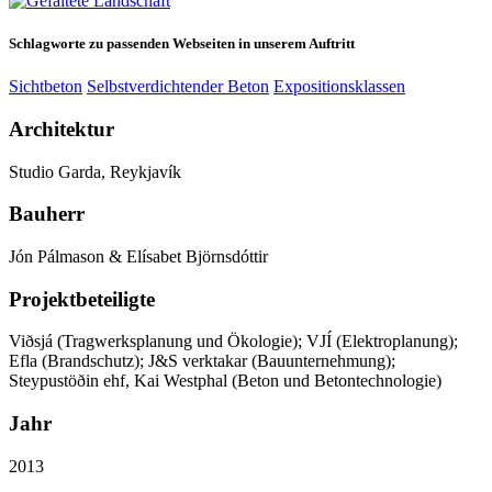
Schlagworte zu passenden Webseiten in unserem Auftritt
Sichtbeton
Selbstverdichtender Beton
Expositionsklassen
Architektur
Studio Garda, Reykjavík
Bauherr
Jón Pálmason & Elísabet Björnsdóttir
Projektbeteiligte
Viðsjá (Tragwerksplanung und Ökologie); VJÍ (Elektroplanung);
Efla (Brandschutz); J&S verktakar (Bauunternehmung);
Steypustöðin ehf, Kai Westphal (Beton und Betontechnologie)
Jahr
2013