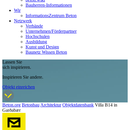
Bauherren-Informationen
Wir
InformationsZentrum Beton
Netzwerk
Verbände
Unternehmen/Förderpartner
Hochschulen
Ausbildung
Kunst und Design
Baunetz Wissen Beton
Lassen Sie
sich inspirieren.
Inspirieren Sie andere.
Objekt einreichen
Beton.org
Betonbau
Architektur
Objektdatenbank
Villa B14 in
Garðabær