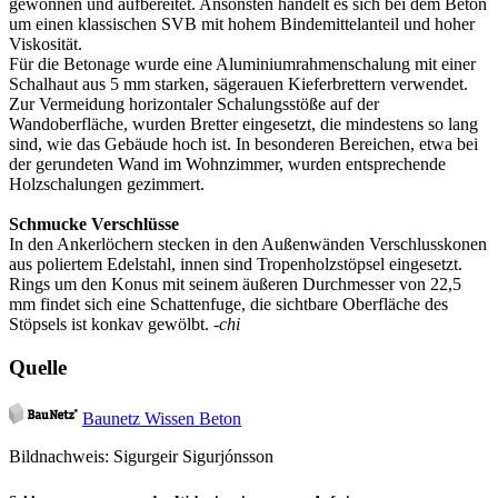
gewonnen und aufbereitet. Ansonsten handelt es sich bei dem Beton
um einen klassischen SVB mit hohem Bindemittelanteil und hoher
Viskosität.
Für die Betonage wurde eine Aluminiumrahmenschalung mit einer
Schalhaut aus 5 mm starken, sägerauen Kieferbrettern verwendet.
Zur Vermeidung horizontaler Schalungsstöße auf der
Wandoberfläche, wurden Bretter eingesetzt, die mindestens so lang
sind, wie das Gebäude hoch ist. In besonderen Bereichen, etwa bei
der gerundeten Wand im Wohnzimmer, wurden entsprechende
Holzschalungen gezimmert.
Schmucke Verschlüsse
In den Ankerlöchern stecken in den Außenwänden Verschlusskonen
aus poliertem Edelstahl, innen sind Tropenholzstöpsel eingesetzt.
Rings um den Konus mit seinem äußeren Durchmesser von 22,5
mm findet sich eine Schattenfuge, die sichtbare Oberfläche des
Stöpsels ist konkav gewölbt.
-chi
Quelle
Baunetz Wissen Beton
Bildnachweis: Sigurgeir Sigurjónsson