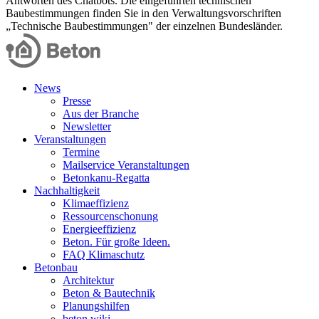
Antworten des Chatbots. Die eingeführten technischen
Baubestimmungen finden Sie in den Verwaltungsvorschriften
„Technische Baubestimmungen" der einzelnen Bundesländer.
News
Presse
Aus der Branche
Newsletter
Veranstaltungen
Termine
Mailservice Veranstaltungen
Betonkanu-Regatta
Nachhaltigkeit
Klimaeffizienz
Ressourcenschonung
Energieeffizienz
Beton. Für große Ideen.
FAQ Klimaschutz
Betonbau
Architektur
Beton & Bautechnik
Planungshilfen
beton.wiki