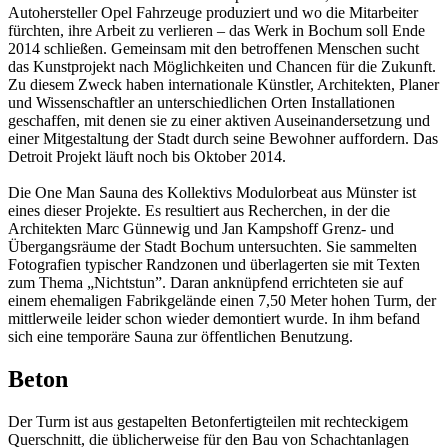
Autohersteller Opel Fahrzeuge produziert und wo die Mitarbeiter
fürchten, ihre Arbeit zu verlieren – das Werk in Bochum soll Ende
2014 schließen. Gemeinsam mit den betroffenen Menschen sucht
das Kunstprojekt nach Möglichkeiten und Chancen für die Zukunft.
Zu diesem Zweck haben internationale Künstler, Architekten, Planer
und Wissenschaftler an unterschiedlichen Orten Installationen
geschaffen, mit denen sie zu einer aktiven Auseinandersetzung und
einer Mitgestaltung der Stadt durch seine Bewohner auffordern. Das
Detroit Projekt läuft noch bis Oktober 2014.
Die One Man Sauna des Kollektivs Modulorbeat aus Münster ist
eines dieser Projekte. Es resultiert aus Recherchen, in der die
Architekten Marc Günnewig und Jan Kampshoff Grenz- und
Übergangsräume der Stadt Bochum untersuchten. Sie sammelten
Fotografien typischer Randzonen und überlagerten sie mit Texten
zum Thema „Nichtstun”. Daran anknüpfend errichteten sie auf
einem ehemaligen Fabrikgelände einen 7,50 Meter hohen Turm, der
mittlerweile leider schon wieder demontiert wurde. In ihm befand
sich eine temporäre Sauna zur öffentlichen Benutzung.
Beton
Der Turm ist aus gestapelten Betonfertigteilen mit rechteckigem
Querschnitt, die üblicherweise für den Bau von Schachtanlagen