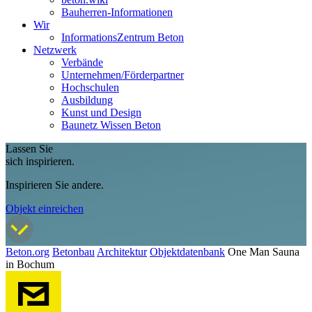
Bauherren-Informationen
Wir
InformationsZentrum Beton
Netzwerk
Verbände
Unternehmen/Förderpartner
Hochschulen
Ausbildung
Kunst und Design
Baunetz Wissen Beton
Lassen Sie
sich inspirieren.
Inspirieren Sie andere.
Objekt einreichen
Beton.org
Betonbau
Architektur
Objektdatenbank
One Man Sauna
in Bochum