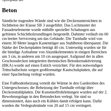
Beton
Sämtliche tragenden Wände sind wie die Deckenuntersichten in
Sichtbeton der Klasse SB 3 ausgeführt. Das Lochmuster der
Fassadenelemente wurde mithilfe spezieller Schalungen aus
gefrästen Schichtholzrundlingen hergestellt. Dahinter verläuft ein 60
cm breiter Servicesteg um das Gebäude. Die Turnhalle wird von
einem 30 Meter langen Kastenträger aus Stahlbeton überspannt. Die
Stärke der Deckenplatten beträgt 40 cm. Unterseitig wurden sie für
die bündige Aufnahme von Akustikelementen in einigen Bereichen
um 3 cm, in anderen um 10 cm ausgespart. Aufgrund der in allen
Geschossdecken integrierten thermischen Betonkernaktivierung
(BKA) wurde auf einen Estrich verzichtet. Für den notwendigen
Trittschallschutz sorgen großformatige Kautschukplatten, die auf
einer Spachtelung verlegt wurden.
Eine Fußbodenheizung verteilt die Wärme in den Garderoben des
Untergeschosses; die Beheizung der Turnhalle erfolgt über
Deckenstrahlplatten. Die Kunststoffrohrleitungen wurden auf der 2.
Bewehrungslage in den Betondecken verlegt. Sie sind so
dimensioniert, dass auch ein Kühlen damit erfolgen kann. Dafür
wurden die Verlegeabstände von 20 auf 15 cm verringert.