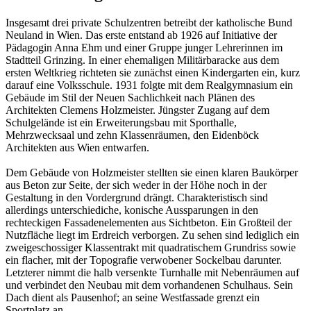
Insgesamt drei private Schulzentren betreibt der katholische Bund
Neuland in Wien. Das erste entstand ab 1926 auf Initiative der
Pädagogin Anna Ehm und einer Gruppe junger Lehrerinnen im
Stadtteil Grinzing. In einer ehemaligen Militärbaracke aus dem
ersten Weltkrieg richteten sie zunächst einen Kindergarten ein, kurz
darauf eine Volksschule. 1931 folgte mit dem Realgymnasium ein
Gebäude im Stil der Neuen Sachlichkeit nach Plänen des
Architekten Clemens Holzmeister. Jüngster Zugang auf dem
Schulgelände ist ein Erweiterungsbau mit Sporthalle,
Mehrzwecksaal und zehn Klassenräumen, den Eidenböck
Architekten aus Wien entwarfen.
Dem Gebäude von Holzmeister stellten sie einen klaren Baukörper
aus Beton zur Seite, der sich weder in der Höhe noch in der
Gestaltung in den Vordergrund drängt. Charakteristisch sind
allerdings unterschiediche, konische Aussparungen in den
rechteckigen Fassadenelementen aus Sichtbeton. Ein Großteil der
Nutzfläche liegt im Erdreich verborgen. Zu sehen sind lediglich ein
zweigeschossiger Klassentrakt mit quadratischem Grundriss sowie
ein flacher, mit der Topografie verwobener Sockelbau darunter.
Letzterer nimmt die halb versenkte Turnhalle mit Nebenräumen auf
und verbindet den Neubau mit dem vorhandenen Schulhaus. Sein
Dach dient als Pausenhof; an seine Westfassade grenzt ein
Sportplatz an.