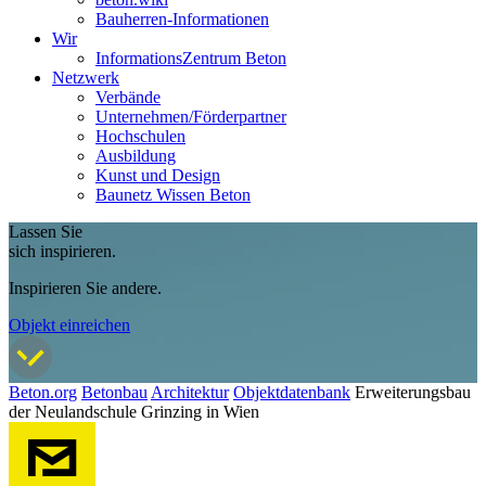
Bauherren-Informationen
Wir
InformationsZentrum Beton
Netzwerk
Verbände
Unternehmen/Förderpartner
Hochschulen
Ausbildung
Kunst und Design
Baunetz Wissen Beton
Lassen Sie
sich inspirieren.
Inspirieren Sie andere.
Objekt einreichen
Beton.org
Betonbau
Architektur
Objektdatenbank
Erweiterungsbau
der Neulandschule Grinzing in Wien