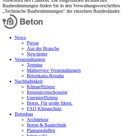
Antworten des Chatbots. Die eingeführten technischen
Baubestimmungen finden Sie in den Verwaltungsvorschriften
„Technische Baubestimmungen" der einzelnen Bundesländer.
News
Presse
Aus der Branche
Newsletter
Veranstaltungen
Termine
Mailservice Veranstaltungen
Betonkanu-Regatta
Nachhaltigkeit
Klimaeffizienz
Ressourcenschonung
Energieeffizienz
Beton. Für große Ideen.
FAQ Klimaschutz
Betonbau
Architektur
Beton & Bautechnik
Planungshilfen
beton.wiki