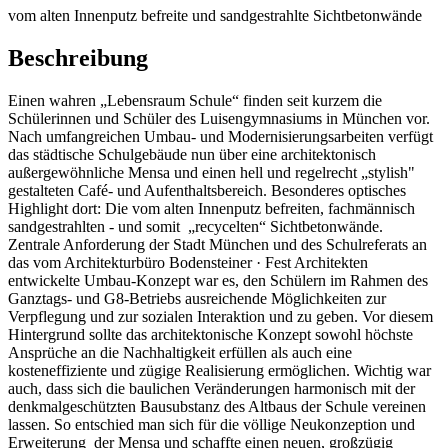
vom alten Innenputz befreite und sandgestrahlte Sichtbetonwände
Beschreibung
Einen wahren „Lebensraum Schule“ finden seit kurzem die
Schülerinnen und Schüler des Luisengymnasiums in München vor.
Nach umfangreichen Umbau- und Modernisierungsarbeiten verfügt
das städtische Schulgebäude nun über eine architektonisch
außergewöhnliche Mensa und einen hell und regelrecht „stylish"
gestalteten Café- und Aufenthaltsbereich. Besonderes optisches
Highlight dort: Die vom alten Innenputz befreiten, fachmännisch
sandgestrahlten - und somit „recycelten“ Sichtbetonwände.
Zentrale Anforderung der Stadt München und des Schulreferats an
das vom Architekturbüro Bodensteiner · Fest Architekten
entwickelte Umbau-Konzept war es, den Schülern im Rahmen des
Ganztags- und G8-Betriebs ausreichende Möglichkeiten zur
Verpflegung und zur sozialen Interaktion und zu geben. Vor diesem
Hintergrund sollte das architektonische Konzept sowohl höchste
Ansprüche an die Nachhaltigkeit erfüllen als auch eine
kosteneffiziente und zügige Realisierung ermöglichen. Wichtig war
auch, dass sich die baulichen Veränderungen harmonisch mit der
denkmalgeschützten Bausubstanz des Altbaus der Schule vereinen
lassen. So entschied man sich für die völlige Neukonzeption und
Erweiterung der Mensa und schaffte einen neuen, großzügig