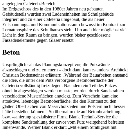
angelegten Cafeteria-Bereich.
Im Erdgeschoss des in den 1980er Jahren neu gebauten
Gebäudeteils wurden zwei Ladeneinheiten ins Schulgebäude
integriert und zu einer Cafeteria umgebaut, die als neuer
Entspannungs- und Kommunikationsraum bewusst im Kontrast zur
Lernatmosphäre des Schulhauses steht. Um auch hier möglichst viel
Licht in den Raum zu bringen, wurden bisher geschlossene
Fassadenelemente gegen Gläser ersetzt.
Beton
Ursprünglich sah das Planungskonzept vor, die Putzwände
abzuschlagen und zu erneuern – doch dann kam es anders. Architekt
Christian Bodensteiner erläutert: „Während der Bauarbeiten entstand
die Idee, die unter dem Putz verborgene Betonoberfläche der
Cafeteria vollständig freizulegen. Nachdem ein Teil des Putzes
ohnehin abgeschlagen werden musste, wurden durch Sandstrahlen
verschiedene Musterflächen angelegt. Zum Vorschein kam eine
attraktive, lebendige Betonoberfläche, die den Kontrast zu den
glatten Oberflächen von Massivholzteilen und Polstern nicht besser
hätte herstellen können.“ So übernahm die auf Betonbearbeitung
bzw. -sanierung spezialisierte Firma Blank Technik-Service die
komplette Sandstrahlung der zuvor vom Putz weitgehend befreiten
Innenwände. Werner Blank erklärt: „Mit einem Strahlgerät mit