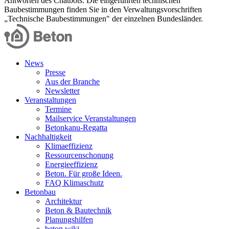
Antworten des Chatbots. Die eingeführten technischen
Baubestimmungen finden Sie in den Verwaltungsvorschriften
„Technische Baubestimmungen" der einzelnen Bundesländer.
News
Presse
Aus der Branche
Newsletter
Veranstaltungen
Termine
Mailservice Veranstaltungen
Betonkanu-Regatta
Nachhaltigkeit
Klimaeffizienz
Ressourcenschonung
Energieeffizienz
Beton. Für große Ideen.
FAQ Klimaschutz
Betonbau
Architektur
Beton & Bautechnik
Planungshilfen
beton.wiki