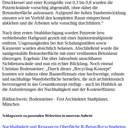
Druckkessel und einer Korngröße von 0,3 bis 0,8 wurden die
Putzrückstände vorsichtig abgestrahlt, ohne dabei die
Betonoberfläche aufzurauen. Aufgrund der hohen Staubentwicklung
mussten wir im Vorfeld den kompletten Raum entsprechend
abkleben und die Arbeiten sehr vorsichtig durchführen.“
Nach dem ersten Strahldurchgang wurden Putzreste bzw.
verbleibender Haftgrund gezielt mit einer Injektorstrahlpistole
entfernt. Ungenauigkeiten bei den Schalungsstößen sowie
Kiesnester wurden absichtlich belassen. Abschließend wurde die
sandgestrahlte Betonoberfläche mit einer verdünnten Betonlasur
überzogen. Ergebnis: Die über Jahrzehnte unsichtbaren
Sichtbetonwände sind nun ein echter Blickfang. Noch einmal
Christian Bodensteiner: „Durch dieses „Recycling-Konzept“
konnten wir nahezu ohne Baustoffeinsatz eine hochwertige, robuste
und nachhaltige Wandoberfläche herstellen, die sich architektonisch
hervorragend in das Gesamtkonzept einfügt – auch im Hinblick an
die Anforderungen der Nachhaltigkeit und der Kosteneffizienz.
Bildnachweis: Bodensteiner · Fest Architekten Stadtplaner,
München
Schlagworte zu passenden Webseiten in unserem Auftritt
Nachhaltigkeit und Ressourcen
Oberfläche
R-Beton/Recyclingbeton