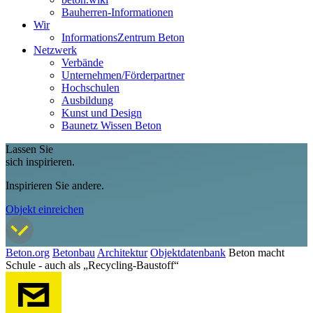
Bauherren-Informationen
Wir
InformationsZentrum Beton
Netzwerk
Verbände
Unternehmen/Förderpartner
Hochschulen
Ausbildung
Kunst und Design
Baunetz Wissen Beton
Lassen Sie
sich inspirieren.
Inspirieren Sie andere.
Objekt einreichen
Beton.org
Betonbau
Architektur
Objektdatenbank
Beton macht
Schule - auch als „Recycling-Baustoff“