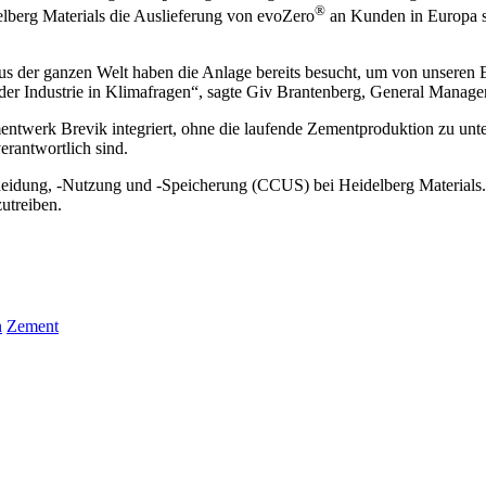
®
lberg Materials die Auslieferung von evoZero
an Kunden in Europa s
 der ganzen Welt haben die Anlage bereits besucht, um von unseren Erf
e der Industrie in Klimafragen“, sagte Giv Brantenberg, General Manag
werk Brevik integriert, ohne die laufende Zementproduktion zu unterb
erantwortlich sind.
cheidung, -Nutzung und -Speicherung (CCUS) bei Heidelberg Material
utreiben.
n
Zement