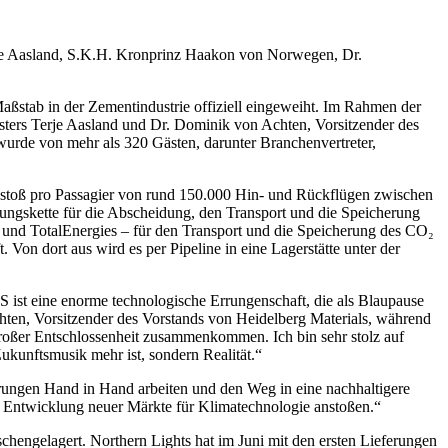
rje Aasland, S.K.H. Kronprinz Haakon von Norwegen, Dr.
ßstab in der Zementindustrie offiziell eingeweiht. Im Rahmen der
ers Terje Aasland und Dr. Dominik von Achten, Vorsitzender des
g wurde von mehr als 320 Gästen, darunter Branchenvertreter,
stoß pro Passagier von rund 150.000 Hin- und Rückflügen zwischen
ungskette für die Abscheidung, den Transport und die Speicherung
 und TotalEnergies – für den Transport und die Speicherung des CO₂
Von dort aus wird es per Pipeline in eine Lagerstätte unter der
S ist eine enorme technologische Errungenschaft, die als Blaupause
hten, Vorsitzender des Vorstands von Heidelberg Materials, während
großer Entschlossenheit zusammenkommen. Ich bin sehr stolz auf
ukunftsmusik mehr ist, sondern Realität.“
rungen Hand in Hand arbeiten und den Weg in eine nachhaltigere
e Entwicklung neuer Märkte für Klimatechnologie anstoßen.“
engelagert. Northern Lights hat im Juni mit den ersten Lieferungen