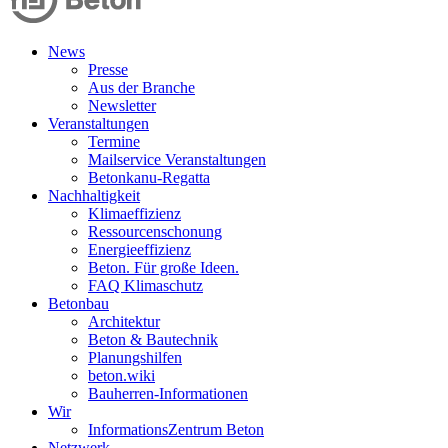
News
Presse
Aus der Branche
Newsletter
Veranstaltungen
Termine
Mailservice Veranstaltungen
Betonkanu-Regatta
Nachhaltigkeit
Klimaeffizienz
Ressourcenschonung
Energieeffizienz
Beton. Für große Ideen.
FAQ Klimaschutz
Betonbau
Architektur
Beton & Bautechnik
Planungshilfen
beton.wiki
Bauherren-Informationen
Wir
InformationsZentrum Beton
Netzwerk