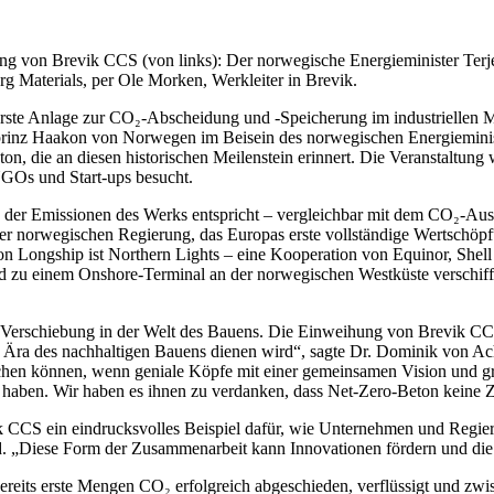
ung von Brevik CCS (von links): Der norwegische Energieminister Te
g Materials, per Ole Morken, Werkleiter in Brevik.
rste Anlage zur CO₂-Abscheidung und -Speicherung im industriellen Ma
prinz Haakon von Norwegen im Beisein des norwegischen Energieminist
ton, die an diesen historischen Meilenstein erinnert. Die Veranstaltun
 NGOs und Start-ups besucht.
 der Emissionen des Werks entspricht – vergleichbar mit dem CO₂-Aus
der norwegischen Regierung, das Europas erste vollständige Wertschöpf
on Longship ist Northern Lights – eine Kooperation von Equinor, Shell
 zu einem Onshore-Terminal an der norwegischen Westküste verschifft. 
che Verschiebung in der Welt des Bauens. Die Einweihung von Brevik CC
 Ära des nachhaltigen Bauens dienen wird“, sagte Dr. Dominik von Ac
reichen können, wenn geniale Köpfe mit einer gemeinsamen Vision und 
n haben. Wir haben es ihnen zu verdanken, dass Net-Zero-Beton keine Z
k CCS ein eindrucksvolles Beispiel dafür, wie Unternehmen und Regie
nd. „Diese Form der Zusammenarbeit kann Innovationen fördern und di
ts erste Mengen CO₂ erfolgreich abgeschieden, verflüssigt und zwisch