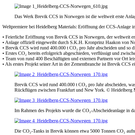
Das Werk Brevik CCS in Norwegen ist die weltweit erste Anla
Weltpremiere bei Heidelberg Materials: Eröffnung der CCS-Anlage i
• Feierliche Eröffnung von Brevik CCS in Norwegen, der weltweit e
• Anlage offiziell eingeweiht durch S.K.H. Kronprinz Haakon von N
• Brevik CCS wird rund 400.000 t CO₂ pro Jahr abscheiden und so d
• Erstes CO₂ bereits erfolgreich abgeschieden, verflüssigt und zwisc
• Team von rund 400 Beschäftigten und externen Partnern vor Ort leis
• Als erstes Projekt seiner Art in der Zementbranche ist Brevik CCS
Brevik CCS wird rund 400.000 t CO₂ pro Jahr abscheiden, was
Rückflügen zwischen Frankfurt und New York. © Heidelberg 
Im Rahmen des Projekts wurde die CO₂-Abscheideanlage in das
Die CO₂-Tanks in Brevik können etwa 5000 Tonnen CO₂ aufn