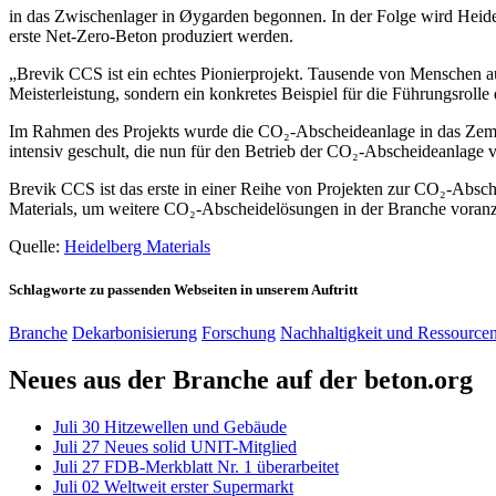
in das Zwischenlager in Øygarden begonnen. In der Folge wird Heide
erste Net-Zero-Beton produziert werden.
„Brevik CCS ist ein echtes Pionierprojekt. Tausende von Menschen aus
Meisterleistung, sondern ein konkretes Beispiel für die Führungsroll
Im Rahmen des Projekts wurde die CO₂-Abscheideanlage in das Zement
intensiv geschult, die nun für den Betrieb der CO₂-Abscheideanlage v
Brevik CCS ist das erste in einer Reihe von Projekten zur CO₂-Abs
Materials, um weitere CO₂-Abscheidelösungen in der Branche voranz
Quelle:
Heidelberg Materials
Schlagworte zu passenden Webseiten in unserem Auftritt
Branche
Dekarbonisierung
Forschung
Nachhaltigkeit und Ressource
Neues aus der Branche auf der beton.org
Juli
30
Hitzewellen und Gebäude
Juli
27
Neues solid UNIT-Mitglied
Juli
27
FDB-Merkblatt Nr. 1 überarbeitet
Juli
02
Weltweit erster Supermarkt