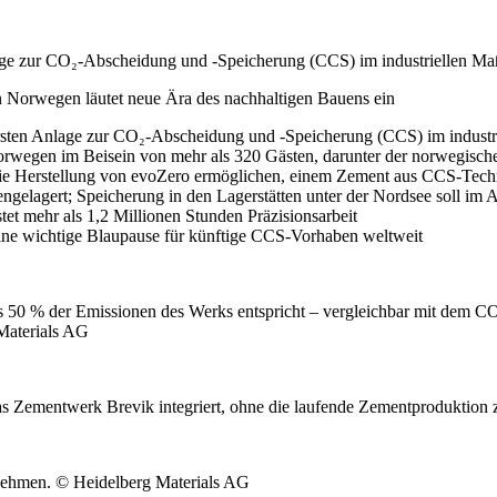
ge zur CO₂-Abscheidung und -Speicherung (CCS) im industriellen Maß
n Norwegen läutet neue Ära des nachhaltigen Bauens ein
rsten Anlage zur CO₂-Abscheidung und -Speicherung (CCS) im industri
orwegen im Beisein von mehr als 320 Gästen, darunter der norwegisch
ie Herstellung von evoZero ermöglichen, einem Zement aus CCS-Techno
hengelagert; Speicherung in den Lagerstätten unter der Nordsee soll im 
tet mehr als 1,2 Millionen Stunden Präzisionsarbeit
 eine wichtige Blaupause für künftige CCS-Vorhaben weltweit
 50 % der Emissionen des Werks entspricht – vergleichbar mit dem C
Materials AG
 Zementwerk Brevik integriert, ohne die laufende Zementproduktion 
ehmen. © Heidelberg Materials AG