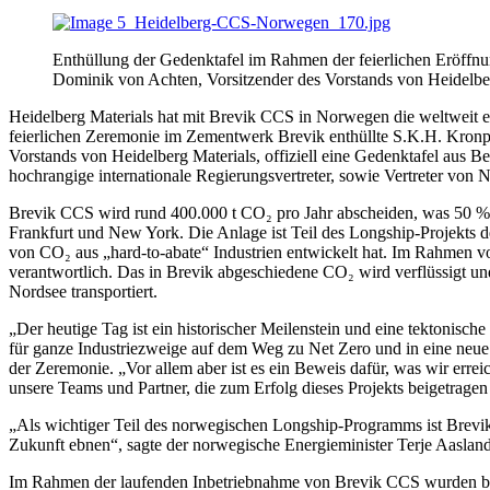
Enthüllung der Gedenktafel im Rahmen der feierlichen Eröffn
Dominik von Achten, Vorsitzender des Vorstands von Heidelber
Heidelberg Materials hat mit Brevik CCS in Norwegen die weltweit e
feierlichen Zeremonie im Zementwerk Brevik enthüllte S.K.H. Kron
Vorstands von Heidelberg Materials, offiziell eine Gedenktafel aus Be
hochrangige internationale Regierungsvertreter, sowie Vertreter von
Brevik CCS wird rund 400.000 t CO₂ pro Jahr abscheiden, was 50 %
Frankfurt und New York. Die Anlage ist Teil des Longship-Projekts 
von CO₂ aus „hard-to-abate“ Industrien entwickelt hat. Im Rahmen v
verantwortlich. Das in Brevik abgeschiedene CO₂ wird verflüssigt und
Nordsee transportiert.
„Der heutige Tag ist ein historischer Meilenstein und eine tektonis
für ganze Industriezweige auf dem Weg zu Net Zero und in eine neue
der Zeremonie. „Vor allem aber ist es ein Beweis dafür, was wir er
unsere Teams und Partner, die zum Erfolg dieses Projekts beigetrage
„Als wichtiger Teil des norwegischen Longship-Programms ist Brevi
Zukunft ebnen“, sagte der norwegische Energieminister Terje Aasla
Im Rahmen der laufenden Inbetriebnahme von Brevik CCS wurden berei