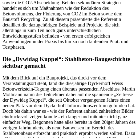
sowie die CO2-Abscheidung. Bei den sekundären Strategien
handelt es sich um Maßnahmen wie der Reduktion des
Betonvolumens, der Fixierung von CO2 im Beton sowie dem
Baustoff-Recycling. Zu all diesem präsentierte die Referentin
detailliert die dazugehörigen Beispiele und Projekte, die sich
allerdings in zum Teil noch ganz unterschiedlichen
Entwicklungsstufen befinden - von ersten erfolgreichen
Anwendungen in der Praxis bis hin zu noch laufenden Pilot- und
Testphasen.
Die „Dywidag Kuppel“: Stahlbeton-Baugeschichte
sichtbar gemacht
Mit dem Blick auf ein Bauprojekt, das direkt vor dem
Veranstaltungsort steht, fand die diesjährige Dyckerhoff Weiss
Betonwerkstein-Tagung einen überaus passenden Abschluss. Martin
Möllmann nahm die Teilnehmer dabei auf die spannende „Zeitreise
der Dywidag Kuppel“, die seit Oktober vergangenen Jahres einen
neuen Platz vor dem Dyckerhoff Informationszentrum gefunden hat.
Doch bis dahin war es - wie der Referent anhand zahlreicher Bilder
eindrucksvoll zeigen konnte - ein langer und mitunter nicht ganz
einfacher Weg. Begonnen hatte alles bereits in den 20iger Jahren des
vorigen Jahrhunderts, als neue Bauweisen im Bereich des
Stahlbetonbaus erforscht und praktisch erprobt werden sollten. Dazu