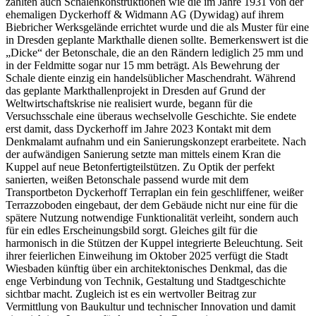
zählten auch Schalenkonstruktionen wie die im Jahre 1931 von der
ehemaligen Dyckerhoff & Widmann AG (Dywidag) auf ihrem
Biebricher Werksgelände errichtet wurde und die als Muster für eine
in Dresden geplante Markthalle dienen sollte. Bemerkenswert ist die
„Dicke“ der Betonschale, die an den Rändern lediglich 25 mm und
in der Feldmitte sogar nur 15 mm beträgt. Als Bewehrung der
Schale diente einzig ein handelsüblicher Maschendraht. Während
das geplante Markthallenprojekt in Dresden auf Grund der
Weltwirtschaftskrise nie realisiert wurde, begann für die
Versuchsschale eine überaus wechselvolle Geschichte. Sie endete
erst damit, dass Dyckerhoff im Jahre 2023 Kontakt mit dem
Denkmalamt aufnahm und ein Sanierungskonzept erarbeitete. Nach
der aufwändigen Sanierung setzte man mittels einem Kran die
Kuppel auf neue Betonfertigteilstützen. Zu Optik der perfekt
sanierten, weißen Betonschale passend wurde mit dem
Transportbeton Dyckerhoff Terraplan ein fein geschliffener, weißer
Terrazzoboden eingebaut, der dem Gebäude nicht nur eine für die
spätere Nutzung notwendige Funktionalität verleiht, sondern auch
für ein edles Erscheinungsbild sorgt. Gleiches gilt für die
harmonisch in die Stützen der Kuppel integrierte Beleuchtung. Seit
ihrer feierlichen Einweihung im Oktober 2025 verfügt die Stadt
Wiesbaden künftig über ein architektonisches Denkmal, das die
enge Verbindung von Technik, Gestaltung und Stadtgeschichte
sichtbar macht. Zugleich ist es ein wertvoller Beitrag zur
Vermittlung von Baukultur und technischer Innovation und damit