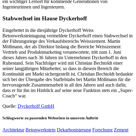
ein wichtiger Lernort für kommende Generationen von
Ingenieurinnen und Ingenieuren.
Stabwechsel im Hause Dyckerhoff
Eingebettet in die diesjährige Dyckerhoff Weiss
Betonwerksteintagung vermeldete Dyckerhoff einen Stabwechsel in
der Führungsriege des Verkaufsbereichs Weisszement. Martin
Möllmann, der als Direktor bislang die Bereiche Weisszement
Vertrieb und Produktmarketing verantwortete, tritt zum 1. Juni
dieses Jahres nach 36 Jahren im Unternehmen Dyckerhoff in den
Ruhestand. Sein Nachfolger wird mit Christian Bechtoldt einer
seiner langjährigen Mitarbeiter, so dass in diesem Bereich die
Kontinuität am Markt sichergestellt ist. Christian Bechtoldt bedankte
sich bei der Übergabe des Staffelstabs bei Martin Möllmann für die
hervorragende Zusammenarbeit in all den Jahren und auch dafür,
dass er für ihn im Hinblick auf seine neue Funktion stets ein „Super-
Coach“ war.
Quelle:
Dyckerhoff GmbH
Schlagworte zu passenden Webseiten in unserem Auftritt
Architektur
Betonwerkstein
Dekarbonisierung
Forschung
Zement