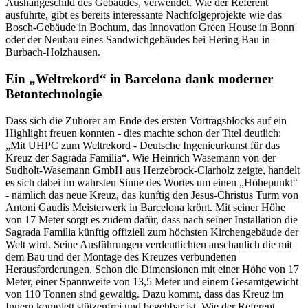
Aushängeschild des Gebäudes, verwendet. Wie der Referent
ausführte, gibt es bereits interessante Nachfolgeprojekte wie das
Bosch-Gebäude in Bochum, das Innovation Green House in Bonn
oder der Neubau eines Sandwichgebäudes bei Hering Bau in
Burbach-Holzhausen.
Ein „Weltrekord“ in Barcelona dank moderner
Betontechnologie
Dass sich die Zuhörer am Ende des ersten Vortragsblocks auf ein
Highlight freuen konnten - dies machte schon der Titel deutlich:
„Mit UHPC zum Weltrekord - Deutsche Ingenieurkunst für das
Kreuz der Sagrada Familia“. Wie Heinrich Wasemann von der
Sudholt-Wasemann GmbH aus Herzebrock-Clarholz zeigte, handelt
es sich dabei im wahrsten Sinne des Wortes um einen „Höhepunkt“
- nämlich das neue Kreuz, das künftig den Jesus-Christus Turm von
Antoni Gaudis Meisterwerk in Barcelona krönt. Mit seiner Höhe
von 17 Meter sorgt es zudem dafür, dass nach seiner Installation die
Sagrada Familia künftig offiziell zum höchsten Kirchengebäude der
Welt wird. Seine Ausführungen verdeutlichten anschaulich die mit
dem Bau und der Montage des Kreuzes verbundenen
Herausforderungen. Schon die Dimensionen mit einer Höhe von 17
Meter, einer Spannweite von 13,5 Meter und einem Gesamtgewicht
von 110 Tonnen sind gewaltig. Dazu kommt, dass das Kreuz im
Innern komplett stützenfrei und begehbar ist. Wie der Referent