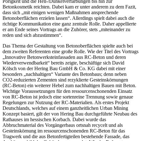
Porigkeit und die Hell-/Dunkelverfärbungen bis hin zur
Betonkosmetik reichten. Dabei kam er unter anderem zu dem Fazit,
dass sich „mit einigen wenigen Maßnahmen ansprechende
Betonoberflächen erzielen lassen“. Allerdings spielt dabei auch die
richtige Kommunikation eine ganz zentrale Rolle. Daher appellierte
er am Ende seines Vortrags an die Zuhörer, stets „miteinander zu
reden und sich abzustimmen“.
Das Thema der Gestaltung von Betonoberflächen spielte auch bei
dem zweiten Referenten eine große Rolle. Wie der Titel des Vortrags
„Innovative Betonwerksteinfassaden aus RC-Beton und deren
Wiederverwendbarkeit“ bereits zeigte, beschäftige sich David
Kölsch von der Hering Bau GmbH & Co. KG dabei mit einer
besonders „nachhaltigen“ Variante des Betonbaus; denn neben
CO2-reduzierten Zementen sind rezyklierte Gesteinskörnungen
(RC-Beton) ein weiterer Hebel zum nachhaltigen Bauen mit Beton.
Wichtige Voraussetzungen für den ressourcenschonenden Einsatz
von RC-Beton ist jedoch eine sortenreine Trennung sowie genaue
Regelungen zur Nutzung der RC-Materialien. Als erstes Projekt
Deutschlands, welches auf einem ganzheitlichen Urban Mining
Konzept basiert, gilt der von Hering Bau durchgeführte Neubau des
Rathauses im hessischen Korbach. Dabei wurde das
Abbruchmaterial des Vorgängerbaus ortsnah recycelt und als
Gesteinskörnung im ressourcenschonenden RC-Beton für das
Tragwerk und die aus Betonfertigteilen bestehende Fassade, das