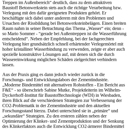
Treppen im Außenbereich“ deutlich, dass zu dem attraktiven
Baustoff Betonwerkstein stets auch die richtige Verarbeitung bzw.
Verlegung mit den dafür geeigneten Produkten gehört. Er
beschäftigte sich dabei unter anderem mit den Problemen und
Ursachen der Rissbildung bei Betonwerksteinbelägen. Einen breiten
Raum nahm in seiner Betrachtung das Thema „Wasser“ ein; denn -
so Mario Sommer - “gerade bei Außentreppen ist die Wasserführung
entscheidend“. Neben der Empfehlung, bei der fachgerechten
Verlegung hier grundsätzlich schnell erhärtender Verlegemörtel mit
hoher kristalliner Wasserbindung zu verwenden, zeigte er aber auch
spezielle konstruktive Lösungen auf, mit denen sich die durch
Wassereinwirkung möglichen Schäden zielgerichtet verhindern
lassen.
Aus der Praxis ging es dann jedoch wieder zurück in die
Forschungs- und Entwicklungslabors der Zementindustrie.
„Moderne Bindemittel mit alternativen Rohstoffen - Ein Bericht aus
F&E“ - so überschrieb Sabine Mutke, Projektleiterin im Wilhelm-
Dyckerhoff-Institut für Baustofftechnologie (WDI) in Wiesbaden,
ihren Blick auf die verschiedenen Strategien zur Verbesserung der
CO2-Problematik in der Zementindustrie und den aktuellen
Forschungsstand hierzu. Dabei unterschied sie in „primäre“ und
„sekundäre“ Strategien. Zu den ersteren zählen neben der
Optimierung der Klinker- und Zementproduktion und der Senkung
des Klinkerfaktors auch die Entwicklung CO2-ärmerer Bindemittel