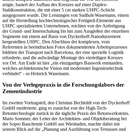
zeigte, basiert der Aufbau des Kreuzes auf einer Duplex-
Stahlkonstruktion, die mit einer 5 cm starken UHPC-Schicht
ausgegossen wurde. Die Leistungen von Sudholt-Wasemann, einem
auf die Herstellung hochtechnologischer Fertigteil-Elemente aus
UHPC spezialisierten Unternehmen, reichten von der Anfertigung
der Grund- und Innenschalung bis hin zum Ausgießen der einzelnen
Segmente mit einem auf Basis von Dyckerhoff-Nanodurzement
hergestellten UHPC. Den Abschluss der komplexen, vom
Referenten in beeindrucken Fotos dokumentierten Arbeitsprozesses
bildeten der Transport nach Barcelona, der eine spezielle Logistik
erforderte, und die aufwändige Montage des vierteiligen Kreuzes
vor Ort. Am Ende ist hier „ein einzigartiges Bauwerk entstanden,
welches architektonische Vision mit modernster Ingenieurtechnik
verbindet“ - so Heinrich Wasemann.
Von der Verlegepraxis in die Forschungslabors der
Zementindustrie
Im zweiten Vortragsteil, den Christian Bechtoldt von der Dyckerhoff
GmbH moderierte, ging es zunächst von der High-Tech-
Betontechnologie zurück in die tägliche Praxis des Betonwerksteins.
Mario Sommer, der Leiter der Architekten- und Objektberatung bei
der Sopro Bauchemie GmbH aus Wiesbaden, machte dabei mit
seinem Blick auf die „Planung und Ausführung von Terrassen und