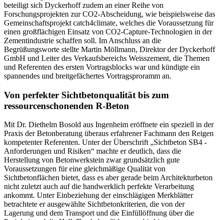
beteiligt sich Dyckerhoff zudem an einer Reihe von
Forschungsprojekten zur CO2-Abscheidung, wie beispielsweise das
Gemeinschaftsprojekt catch4climate, welches die Voraussetzung für
einen großflächigen Einsatz von CO2-Capture-Technologien in der
Zementindustrie schaffen soll. Im Anschluss an die
Begrüßungsworte stellte Martin Möllmann, Direktor der Dyckerhoff
GmbH und Leiter des Verkaufsbereichs Weisszement, die Themen
und Referenten des ersten Vortragsblocks war und kündigte ein
spannendes und breitgefächertes Vortragsproramm an.
Von perfekter Sichtbetonqualität bis zum
ressourcenschonenden R-Beton
Mit Dr. Diethelm Bosold aus Ingenheim eröffnete ein speziell in der
Praxis der Betonberatung überaus erfahrener Fachmann den Reigen
kompetenter Referenten. Unter der Überschrift „Sichtbeton SB4 -
Anforderungen und Risiken“ machte er deutlich, dass die
Herstellung von Betonwerkstein zwar grundsätzlich gute
Voraussetzungen für eine gleichmäßige Qualität von
Sichtbetonflächen bietet, dass es aber gerade beim Architekturbeton
nicht zuletzt auch auf die handwerklich perfekte Verarbeitung
ankommt. Unter Einbeziehung der einschlägigen Merkblätter
betrachtete er ausgewählte Sichtbetonkriterien, die von der
Lagerung und dem Transport und die Einfüllöffnung über die