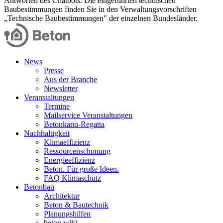
Antworten des Chatbots. Die eingeführten technischen
Baubestimmungen finden Sie in den Verwaltungsvorschriften
„Technische Baubestimmungen" der einzelnen Bundesländer.
News
Presse
Aus der Branche
Newsletter
Veranstaltungen
Termine
Mailservice Veranstaltungen
Betonkanu-Regatta
Nachhaltigkeit
Klimaeffizienz
Ressourcenschonung
Energieeffizienz
Beton. Für große Ideen.
FAQ Klimaschutz
Betonbau
Architektur
Beton & Bautechnik
Planungshilfen
beton.wiki