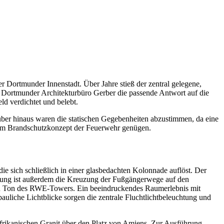
 Dortmunder Innenstadt. Über Jahre stieß der zentral gelegene,
s Dortmunder Architekturbüro Gerber die passende Antwort auf die
d verdichtet und belebt.
ber hinaus waren die statischen Gegebenheiten abzustimmen, da eine
em Brandschutzkonzept der Feuerwehr genügen.
e sich schließlich in einer glasbedachten Kolonnade auflöst. Der
rung ist außerdem die Kreuzung der Fußgängerwege auf den
llen Ton des RWE-Towers. Ein beeindruckendes Raumerlebnis mit
uliche Lichtblicke sorgen die zentrale Fluchtlichtbeleuchtung und
frikanischen Granit über den Platz von Amiens. Zur Ausführung