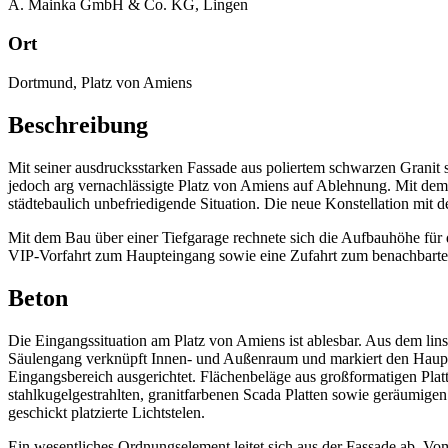
A. Mainka GmbH & Co. KG, Lingen
Ort
Dortmund, Platz von Amiens
Beschreibung
Mit seiner ausdrucksstarken Fassade aus poliertem schwarzen Granit 
jedoch arg vernachlässigte Platz von Amiens auf Ablehnung. Mit dem
städtebaulich unbefriedigende Situation. Die neue Konstellation m
Mit dem Bau über einer Tiefgarage rechnete sich die Aufbauhöhe für
VIP-Vorfahrt zum Haupteingang sowie eine Zufahrt zum benachbart
Beton
Die Eingangssituation am Platz von Amiens ist ablesbar. Aus dem lin
Säulengang verknüpft Innen- und Außenraum und markiert den Haupt
Eingangsbereich ausgerichtet. Flächenbeläge aus großformatigen Pla
stahlkugelgestrahlten, granitfarbenen Scada Platten sowie geräumige
geschickt platzierte Lichtstelen.
Ein wesentliches Ordnungselement leitet sich aus der Fassade ab. 