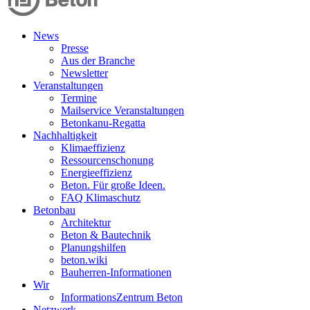
News
Presse
Aus der Branche
Newsletter
Veranstaltungen
Termine
Mailservice Veranstaltungen
Betonkanu-Regatta
Nachhaltigkeit
Klimaeffizienz
Ressourcenschonung
Energieeffizienz
Beton. Für große Ideen.
FAQ Klimaschutz
Betonbau
Architektur
Beton & Bautechnik
Planungshilfen
beton.wiki
Bauherren-Informationen
Wir
InformationsZentrum Beton
Netzwerk