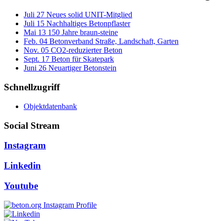
Juli
27
Neues solid UNIT-Mitglied
Juli
15
Nachhaltiges Betonpflaster
Mai
13
150 Jahre braun-steine
Feb.
04
Betonverband Straße, Landschaft, Garten
Nov.
05
CO2-reduzierter Beton
Sept.
17
Beton für Skatepark
Juni
26
Neuartiger Betonstein
Schnellzugriff
Objektdatenbank
Social Stream
Instagram
Linkedin
Youtube