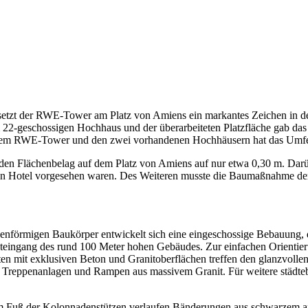
setzt der RWE-Tower am Platz von Amiens ein markantes Zeichen in der
 22-geschossigen Hochhaus und der überarbeiteten Platzfläche gab da
it dem RWE-Tower und den zwei vorhandenen Hochhäusern hat das Umfel
 den Flächenbelag auf dem Platz von Amiens auf nur etwa 0,30 m. Darü
en Hotel vorgesehen waren. Des Weiteren musste die Baumaßnahme d
senförmigen Baukörper entwickelt sich eine eingeschossige Bebauung, di
eingang des rund 100 Meter hohen Gebäudes. Zur einfachen Orientie
tten mit exklusiven Beton und Granitoberflächen treffen den glanzvo
n Treppenanlagen und Rampen aus massivem Granit. Für weitere städteba
Vom Fuß der Kolonnadenstützen verlaufen Bänderungen aus schwarzem a