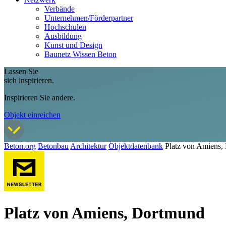
Verbände
Unternehmen/Förderpartner
Hochschulen
Ausbildung
Kunst und Design
Baunetz Wissen Beton
Lassen Sie
sich inspirieren.
Inspirieren Sie andere.
Objekt einreichen
Beton.org
Betonbau
Architektur
Objektdatenbank
Platz von Amiens,
Platz von Amiens, Dortmund