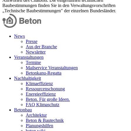
Antworten des Chatbots. Die eingeführten technischen
Baubestimmungen finden Sie in den Verwaltungsvorschriften
„Technische Baubestimmungen" der einzelnen Bundesländer.
News
Presse
Aus der Branche
Newsletter
Veranstaltungen
Termine
Mailservice Veranstaltungen
Betonkanu-Regatta
Nachhaltigkeit
Klimaeffizienz
Ressourcenschonung
Energieeffizienz
Beton. Für große Ideen.
FAQ Klimaschutz
Betonbau
Architektur
Beton & Bautechnik
Planungshilfen
beton.wiki