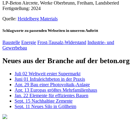
LP-Beton Aircrete, Werke Oberbrunn, Freiham, Landsberied
Fertigstellung: 2024
Quelle:
Heidelberg Materials
Schlagworte zu passenden Webseiten in unserem Auftritt
Baustelle
Energie
Frost-Tausalz-Widerstand
Industrie- und
Gewerbebau
Neues aus der Branche auf der beton.org
Juli
02
Weltweit erster Supermarkt
Juni
01
Infraleichtbeton in der Praxis
Apr.
29
Bau einer Photovoltaik-Anlage
Apr.
13
Europas größtes Mehrfamilienhaus
Jan.
22
Elemente für effizientes Bauen
Sept.
15
Nachhaltige Zemente
Sept.
11
Neues Silo in Göllheim