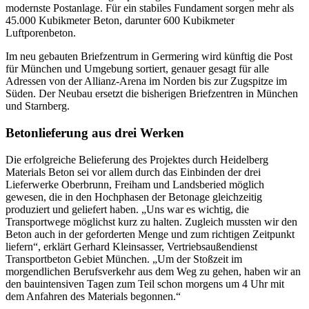
modernste Postanlage. Für ein stabiles Fundament sorgen mehr als
45.000 Kubikmeter Beton, darunter 600 Kubikmeter
Luftporenbeton.
Im neu gebauten Briefzentrum in Germering wird künftig die Post
für München und Umgebung sortiert, genauer gesagt für alle
Adressen von der Allianz-Arena im Norden bis zur Zugspitze im
Süden. Der Neubau ersetzt die bisherigen Briefzentren in München
und Starnberg.
Betonlieferung aus drei Werken
Die erfolgreiche Belieferung des Projektes durch Heidelberg
Materials Beton sei vor allem durch das Einbinden der drei
Lieferwerke Oberbrunn, Freiham und Landsberied möglich
gewesen, die in den Hochphasen der Betonage gleichzeitig
produziert und geliefert haben. „Uns war es wichtig, die
Transportwege möglichst kurz zu halten. Zugleich mussten wir den
Beton auch in der geforderten Menge und zum richtigen Zeitpunkt
liefern“, erklärt Gerhard Kleinsasser, Vertriebsaußendienst
Transportbeton Gebiet München. „Um der Stoßzeit im
morgendlichen Berufsverkehr aus dem Weg zu gehen, haben wir an
den bauintensiven Tagen zum Teil schon morgens um 4 Uhr mit
dem Anfahren des Materials begonnen.“