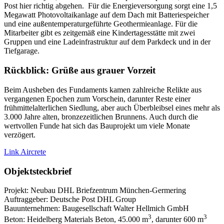
Post hier richtig abgehen. Für die Energieversorgung sorgt eine 1,5
Megawatt Photovoltaikanlage auf dem Dach mit Batteriespeicher
und eine außentemperaturgeführte Geothermieanlage. Für die
Mitarbeiter gibt es zeitgemäß eine Kindertagesstätte mit zwei
Gruppen und eine Ladeinfrastruktur auf dem Parkdeck und in der
Tiefgarage.
Rückblick: Grüße aus grauer Vorzeit
Beim Ausheben des Fundaments kamen zahlreiche Relikte aus
vergangenen Epochen zum Vorschein, darunter Reste einer
frühmittelalterlichen Siedlung, aber auch Überbleibsel eines mehr als
3.000 Jahre alten, bronzezeitlichen Brunnens. Auch durch die
wertvollen Funde hat sich das Bauprojekt um viele Monate
verzögert.
Link Aircrete
Objektsteckbrief
Projekt: Neubau DHL Briefzentrum München-Germering
Auftraggeber: Deutsche Post DHL Group
Bauunternehmen: Baugesellschaft Walter Hellmich GmbH
3
3
Beton: Heidelberg Materials Beton, 45.000 m
, darunter 600 m