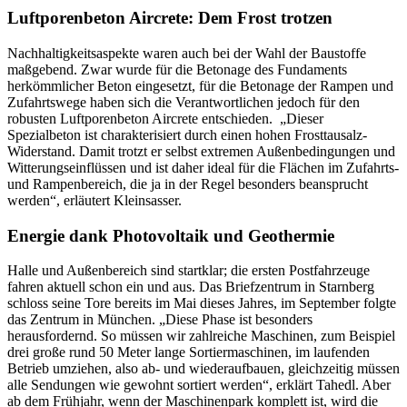
Luftporenbeton Aircrete: Dem Frost trotzen
Nachhaltigkeitsaspekte waren auch bei der Wahl der Baustoffe
maßgebend. Zwar wurde für die Betonage des Fundaments
herkömmlicher Beton eingesetzt, für die Betonage der Rampen und
Zufahrtswege haben sich die Verantwortlichen jedoch für den
robusten Luftporenbeton Aircrete entschieden. „Dieser
Spezialbeton ist charakterisiert durch einen hohen Frosttausalz-
Widerstand. Damit trotzt er selbst extremen Außenbedingungen und
Witterungseinflüssen und ist daher ideal für die Flächen im Zufahrts-
und Rampenbereich, die ja in der Regel besonders beansprucht
werden“, erläutert Kleinsasser.
Energie dank Photovoltaik und Geothermie
Halle und Außenbereich sind startklar; die ersten Postfahrzeuge
fahren aktuell schon ein und aus. Das Briefzentrum in Starnberg
schloss seine Tore bereits im Mai dieses Jahres, im September folgte
das Zentrum in München. „Diese Phase ist besonders
herausfordernd. So müssen wir zahlreiche Maschinen, zum Beispiel
drei große rund 50 Meter lange Sortiermaschinen, im laufenden
Betrieb umziehen, also ab- und wiederaufbauen, gleichzeitig müssen
alle Sendungen wie gewohnt sortiert werden“, erklärt Tahedl. Aber
ab dem Frühjahr, wenn der Maschinenpark komplett ist, wird die