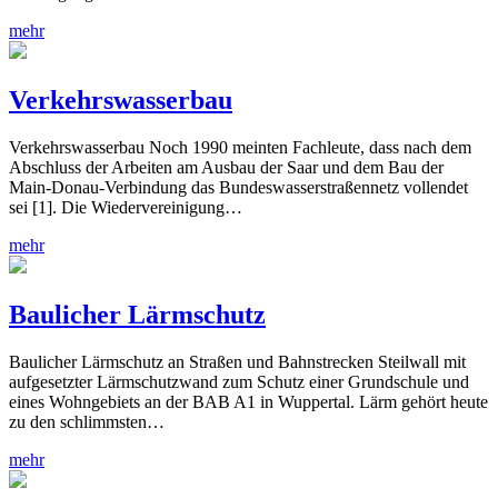
mehr
Verkehrswasserbau
Verkehrswasserbau Noch 1990 meinten Fachleute, dass nach dem
Abschluss der Arbeiten am Ausbau der Saar und dem Bau der
Main-Donau-Verbindung das Bundeswasserstraßennetz vollendet
sei [1]. Die Wiedervereinigung…
mehr
Baulicher Lärmschutz
Baulicher Lärmschutz an Straßen und Bahnstrecken Steilwall mit
aufgesetzter Lärmschutzwand zum Schutz einer Grundschule und
eines Wohngebiets an der BAB A1 in Wuppertal. Lärm gehört heute
zu den schlimmsten…
mehr