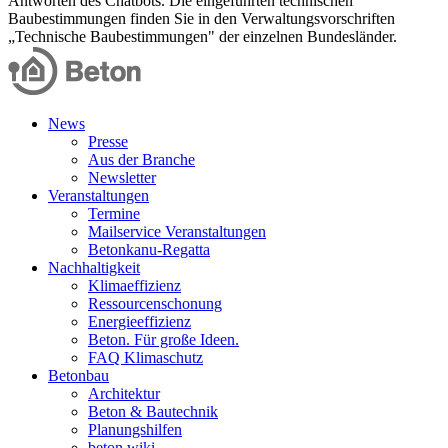
Antworten des Chatbots. Die eingeführten technischen
Baubestimmungen finden Sie in den Verwaltungsvorschriften
„Technische Baubestimmungen" der einzelnen Bundesländer.
News
Presse
Aus der Branche
Newsletter
Veranstaltungen
Termine
Mailservice Veranstaltungen
Betonkanu-Regatta
Nachhaltigkeit
Klimaeffizienz
Ressourcenschonung
Energieeffizienz
Beton. Für große Ideen.
FAQ Klimaschutz
Betonbau
Architektur
Beton & Bautechnik
Planungshilfen
beton.wiki