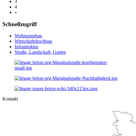
3
4
»
Schnellzugriff
Wohnungsbau
Wirtschaftshochbau
Infrastruktur
Straße, Landschaft, Garten
Kontakt