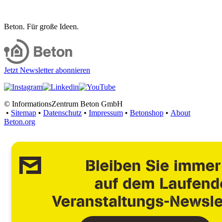
Beton. Für große Ideen.
Jetzt Newsletter abonnieren
© InformationsZentrum Beton GmbH
•
Sitemap
•
Datenschutz
•
Impressum
•
Betonshop
•
About
Beton.org