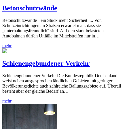
Betonschutzwände
Betonschutzwände - ein Stück mehr Sicherheit .... Von
Schutzeinrichtungen an Straßen erwartet man, dass sie
„unterhaltungsfreundlich“ sind. Auf den stark belasteten
Autobahnen dürfen Unfälle im Mittelstreifen nur in…
mehr
Schienengebundener Verkehr
Schienengebundener Verkehr Die Bundesrepublik Deutschland
weist neben ausgesprochen ländlichen Gebieten mit geringer
Bevölkerungsdichte auch zahlreiche Ballungsgebiete auf. Überall
besteht aber der gleiche Bedarf an…
mehr