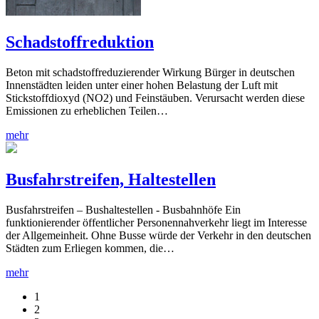
Schadstoffreduktion
Beton mit schadstoffreduzierender Wirkung Bürger in deutschen
Innenstädten leiden unter einer hohen Belastung der Luft mit
Stickstoffdioxyd (NO2) und Feinstäuben. Verursacht werden diese
Emissionen zu erheblichen Teilen…
mehr
Busfahrstreifen, Haltestellen
Busfahrstreifen – Bushaltestellen - Busbahnhöfe Ein
funktionierender öffentlicher Personennahverkehr liegt im Interesse
der Allgemeinheit. Ohne Busse würde der Verkehr in den deutschen
Städten zum Erliegen kommen, die…
mehr
1
2