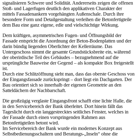
signalisieren Schwere und Solidität. Andererseits zeigen die offenen
Stoß- und Lagerfugen deutlich den applikativen Charakter der
mittels Fassadenankern vorgehängten Außenschale. Durch ihre
besondere Form und Detailgestaltung verleihen die Betonfertigteile
dem Bau eine ganz eigene, edle und vielschichtige Wirkung.
Dem kräftigen, asymmetrischen Fugen- und Öffnungsbild der
Fassade entspricht die Anordnung der Beton-Bodenplatten und der
darin bündig liegenden Oberlichter der Kellerräume. Das
Untergeschoss nimmt die gesamte Grundstücksbreite ein, während
der oberirdische Teil des Gebäudes – bezugnehmend auf die
ursprüngliche Bauweise der Gegend – als kompakte Box freigestellt
ist.
Durch eine Schlitzöffnung sieht man, dass das oberste Geschoss von
der Eingangsfassade zurückspringt – dort liegt ein Dachgarten. Der
Bau orientiert sich so innerhalb der eigenen Geometrie an den
Satteldächern der Nachbarschaft.
Die großzügig verglaste Eingangsfront schafft eine lichte Halle, die
in den Servicebereich der Bank überleitet. Dort hinein fällt das
Tageslicht durch ein langgestrecktes seitliches Fenster, welches in
der Fassade durch einen vorspringenden Rahmen aus
Betonfertigteilen betont wird.
Im Servicebereich der Bank wurde ein modernes Konzept aus
Selbstbedienungsschaltern und Beratungs-„Inseln“ ohne die