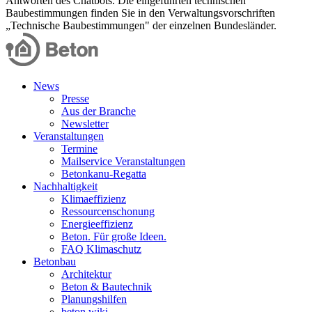
Antworten des Chatbots. Die eingeführten technischen
Baubestimmungen finden Sie in den Verwaltungsvorschriften
„Technische Baubestimmungen" der einzelnen Bundesländer.
News
Presse
Aus der Branche
Newsletter
Veranstaltungen
Termine
Mailservice Veranstaltungen
Betonkanu-Regatta
Nachhaltigkeit
Klimaeffizienz
Ressourcenschonung
Energieeffizienz
Beton. Für große Ideen.
FAQ Klimaschutz
Betonbau
Architektur
Beton & Bautechnik
Planungshilfen
beton.wiki