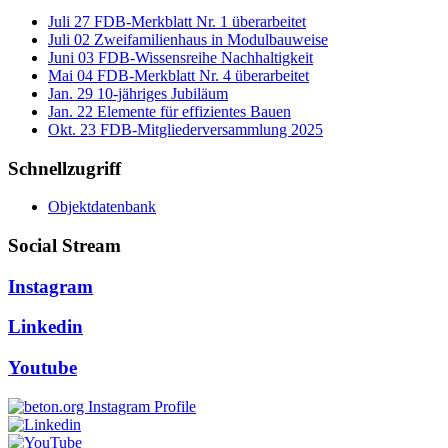
Juli
27
FDB-Merkblatt Nr. 1 überarbeitet
Juli
02
Zweifamilienhaus in Modulbauweise
Juni
03
FDB-Wissensreihe Nachhaltigkeit
Mai
04
FDB-Merkblatt Nr. 4 überarbeitet
Jan.
29
10-jähriges Jubiläum
Jan.
22
Elemente für effizientes Bauen
Okt.
23
FDB-Mitgliederversammlung 2025
Schnellzugriff
Objektdatenbank
Social Stream
Instagram
Linkedin
Youtube