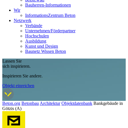
Bauherren-Informationen
Wir
InformationsZentrum Beton
Netzwerk
Verbände
Unternehmen/Förderpartner
Hochschulen
Ausbildung
Kunst und Design
Baunetz Wissen Beton
Lassen Sie
sich inspirieren.
Inspirieren Sie andere.
Objekt einreichen
Beton.org
Betonbau
Architektur
Objektdatenbank
Bankgebäude in
Götzis (A)