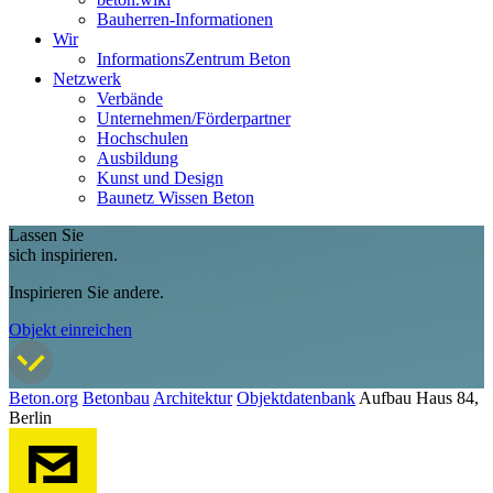
Bauherren-Informationen
Wir
InformationsZentrum Beton
Netzwerk
Verbände
Unternehmen/Förderpartner
Hochschulen
Ausbildung
Kunst und Design
Baunetz Wissen Beton
Lassen Sie
sich inspirieren.
Inspirieren Sie andere.
Objekt einreichen
Beton.org
Betonbau
Architektur
Objektdatenbank
Aufbau Haus 84,
Berlin