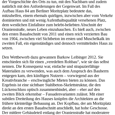
der Vorgeschichte des Orts zu tun, mit den Nachbarn und zudem
natürlich mit den Anforderungen der Gegenwart. Im Fall des
Aufbau Haus 84 am Berliner Moritzplatz bedeutete das,
mitzuhelfen, einem ehemals quirligen, inzwischen aber vom Verkehr
dominierten und mit wenig Aufenthaltsqualität versehenen Platz,
dem westlichen Einfallstor zum belebt-beliebten Abschnitt der
Oranienstraße, neues Leben einzuhauchen. Es hieß auch, zwischen
den ersten Bauabschnitt von 2011 und einen reich verzierten Bau
von 1904, zwischen viel Sichtbeton im ersten und Muschelkalk im
zweiten Fall, ein eigenständiges und dennoch vermittelndes Haus zu
setzen.
Den Wettbewerb dazu gewannen Barkow Leibinger 2012. Sie
entschieden sich für einen „veredelten Rohbau“, wie sie das selbst
nennen. Die Konsequenz war, einfache und strapazierfähige
Materialien zu verwenden, was auch dem Anspruch des Bauherrn
entgegen kam, den künftigen Nutzern – vorwiegend aus der
Kreativbranche – erschwingliche Mieten bieten zu können. Das
Ergebnis ist eine sichtbare Stahlbeton-Skelettstruktur, die den
Lückenschluss optisch zusammenbindet, aber – eher auf den
zweiten Blick erkennbar – Fassadenvarianten zulässt. Mit einer
subtilen Dreiteilung des Hauses knüpfen die Architekten an die
frühere kleinteilige Bebauung an. Der Kopfbau, der am Moritzplatz
direkt an den ersten Bauabschnitt anschließt, hat hohe Geschosse.
Der mittlere Gebäudeteil entlang der Oranienstraße hat moderatere