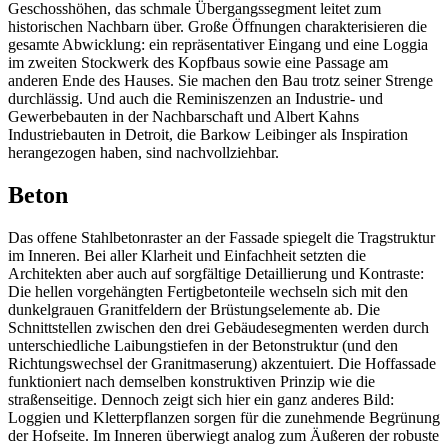
Geschosshöhen, das schmale Übergangssegment leitet zum
historischen Nachbarn über. Große Öffnungen charakterisieren die
gesamte Abwicklung: ein repräsentativer Eingang und eine Loggia
im zweiten Stockwerk des Kopfbaus sowie eine Passage am
anderen Ende des Hauses. Sie machen den Bau trotz seiner Strenge
durchlässig. Und auch die Reminiszenzen an Industrie- und
Gewerbebauten in der Nachbarschaft und Albert Kahns
Industriebauten in Detroit, die Barkow Leibinger als Inspiration
herangezogen haben, sind nachvollziehbar.
Beton
Das offene Stahlbetonraster an der Fassade spiegelt die Tragstruktur
im Inneren. Bei aller Klarheit und Einfachheit setzten die
Architekten aber auch auf sorgfältige Detaillierung und Kontraste:
Die hellen vorgehängten Fertigbetonteile wechseln sich mit den
dunkelgrauen Granitfeldern der Brüstungselemente ab. Die
Schnittstellen zwischen den drei Gebäudesegmenten werden durch
unterschiedliche Laibungstiefen in der Betonstruktur (und den
Richtungswechsel der Granitmaserung) akzentuiert. Die Hoffassade
funktioniert nach demselben konstruktiven Prinzip wie die
straßenseitige. Dennoch zeigt sich hier ein ganz anderes Bild:
Loggien und Kletterpflanzen sorgen für die zunehmende Begrünung
der Hofseite. Im Inneren überwiegt analog zum Äußeren der robuste