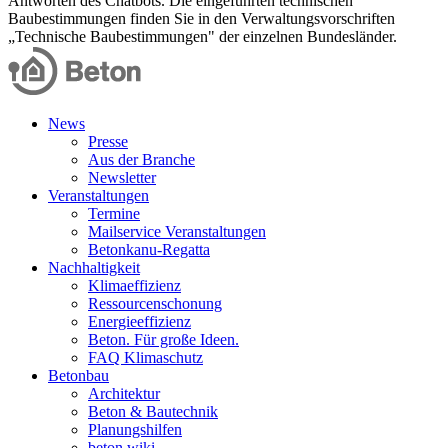
Antworten des Chatbots. Die eingeführten technischen
Baubestimmungen finden Sie in den Verwaltungsvorschriften
„Technische Baubestimmungen" der einzelnen Bundesländer.
News
Presse
Aus der Branche
Newsletter
Veranstaltungen
Termine
Mailservice Veranstaltungen
Betonkanu-Regatta
Nachhaltigkeit
Klimaeffizienz
Ressourcenschonung
Energieeffizienz
Beton. Für große Ideen.
FAQ Klimaschutz
Betonbau
Architektur
Beton & Bautechnik
Planungshilfen
beton.wiki