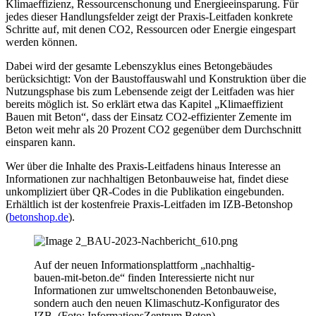
Klimaeffizienz, Ressourcenschonung und Energieeinsparung. Für
jedes dieser Handlungsfelder zeigt der Praxis-Leitfaden konkrete
Schritte auf, mit denen CO2, Ressourcen oder Energie eingespart
werden können.
Dabei wird der gesamte Lebenszyklus eines Betongebäudes
berücksichtigt: Von der Baustoffauswahl und Konstruktion über die
Nutzungsphase bis zum Lebensende zeigt der Leitfaden was hier
bereits möglich ist. So erklärt etwa das Kapitel „Klimaeffizient
Bauen mit Beton“, dass der Einsatz CO2-effizienter Zemente im
Beton weit mehr als 20 Prozent CO2 gegenüber dem Durchschnitt
einsparen kann.
Wer über die Inhalte des Praxis-Leitfadens hinaus Interesse an
Informationen zur nachhaltigen Betonbauweise hat, findet diese
unkompliziert über QR-Codes in die Publikation eingebunden.
Erhältlich ist der kostenfreie Praxis-Leitfaden im IZB-Betonshop
(
betonshop.de
).
Auf der neuen Informationsplattform „nachhaltig-
bauen-mit-beton.de“ finden Interessierte nicht nur
Informationen zur umweltschonenden Betonbauweise,
sondern auch den neuen Klimaschutz-Konfigurator des
IZB. (Foto: InformationsZentrum Beton)