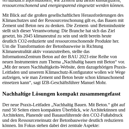
verständlich Informationen, wie Zement und Beton klimaeffizient,
ressourcenschonend und energiesparend eingesetzt werden können.
Mit Blick auf die großen gesellschaftlichen Herausforderungen des
Klimaschutzes und der Ressourcenschonung gilt es, das Bauen mit
Zement und Beton neu zu denken. Die Zement- und Betonindustrie
stellt sich dieser Verantwortung: Die Branche hat sich das Ziel
gesetzt, bis 2045 klimaneutral zu sein und stellt bereits heute
deutlich CO2-reduzierte und ressourcenschonende Produkte her.
Um die Transformation der Betonbauweise in Richtung
Klimaneutralität aktiv voranzutreiben, stellte das
InformationsZentrum Beton auf der BAU 2023 eine Reihe von
neuen Instrumenten zum Thema „Nachhaltig bauen mit Beton“ vor.
„Mit der neuen Nachhaltigkeits-Website, dem dazugehörigen Praxis-
Leitfaden und unserem Klimaschutz-Konfigurator wollen wir Wege
aufzeigen, wie man Zement und Beton heute schon klimaschonend
einsetzen kann“, sagt IZB-Geschäftsführer Manuel Mohr.
Nachhaltige Lösungen kompakt zusammengefasst
Der neue Praxis-Leitfaden „Nachhaltig Bauen. Mit Beton.“ gibt auf
rund 50 Seiten einen kompakten Überblick, wie Architektinnen und
Architekten, Planende und Bauausführende den CO2-Fußabdruck
und den Ressourceneinsatz der Betonbauweise deutlich reduzieren
können. Im Fokus stehen dabei drei zentrale Aspekte: