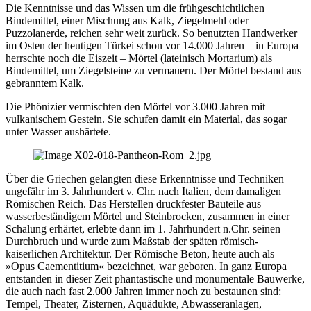
Die Kenntnisse und das Wissen um die frühgeschichtlichen
Bindemittel, einer Mischung aus Kalk, Ziegelmehl oder
Puzzolanerde, reichen sehr weit zurück. So benutzten Handwerker
im Osten der heutigen Türkei schon vor 14.000 Jahren – in Europa
herrschte noch die Eiszeit – Mörtel (lateinisch Mortarium) als
Bindemittel, um Ziegelsteine zu vermauern. Der Mörtel bestand aus
gebranntem Kalk.
Die Phönizier vermischten den Mörtel vor 3.000 Jahren mit
vulkanischem Gestein. Sie schufen damit ein Material, das sogar
unter Wasser aushärtete.
Über die Griechen gelangten diese Erkenntnisse und Techniken
ungefähr im 3. Jahrhundert v. Chr. nach Italien, dem damaligen
Römischen Reich. Das Herstellen druckfester Bauteile aus
wasserbeständigem Mörtel und Steinbrocken, zusammen in einer
Schalung erhärtet, erlebte dann im 1. Jahrhundert n.Chr. seinen
Durchbruch und wurde zum Maßstab der späten römisch-
kaiserlichen Architektur. Der Römische Beton, heute auch als
»Opus Caementitium« bezeichnet, war geboren. In ganz Europa
entstanden in dieser Zeit phantastische und monumentale Bauwerke,
die auch nach fast 2.000 Jahren immer noch zu bestaunen sind:
Tempel, Theater, Zisternen, Aquädukte, Abwasseranlagen,