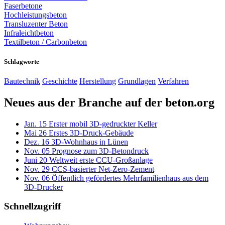
Faserbetone
Hochleistungsbeton
Transluzenter Beton
Infraleichtbeton
Textilbeton / Carbonbeton
Schlagworte
Bautechnik
Geschichte
Herstellung
Grundlagen
Verfahren
Neues aus der Branche auf der beton.org
Jan.
15
Erster mobil 3D-gedruckter Keller
Mai
26
Erstes 3D-Druck-Gebäude
Dez.
16
3D-Wohnhaus in Lünen
Nov.
05
Prognose zum 3D-Betondruck
Juni
20
Weltweit erste CCU-Großanlage
Nov.
29
CCS-basierter Net-Zero-Zement
Nov.
06
Öffentlich gefördertes Mehrfamilienhaus aus dem
3D-Drucker
Schnellzugriff