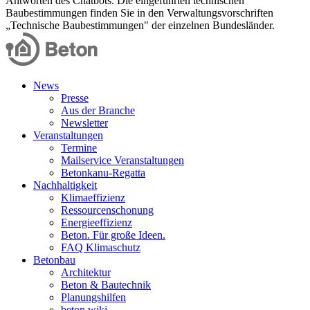
Antworten des Chatbots. Die eingeführten technischen
Baubestimmungen finden Sie in den Verwaltungsvorschriften
„Technische Baubestimmungen" der einzelnen Bundesländer.
News
Presse
Aus der Branche
Newsletter
Veranstaltungen
Termine
Mailservice Veranstaltungen
Betonkanu-Regatta
Nachhaltigkeit
Klimaeffizienz
Ressourcenschonung
Energieeffizienz
Beton. Für große Ideen.
FAQ Klimaschutz
Betonbau
Architektur
Beton & Bautechnik
Planungshilfen
beton.wiki