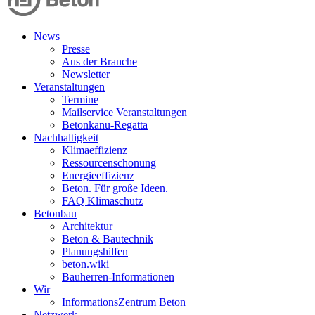
News
Presse
Aus der Branche
Newsletter
Veranstaltungen
Termine
Mailservice Veranstaltungen
Betonkanu-Regatta
Nachhaltigkeit
Klimaeffizienz
Ressourcenschonung
Energieeffizienz
Beton. Für große Ideen.
FAQ Klimaschutz
Betonbau
Architektur
Beton & Bautechnik
Planungshilfen
beton.wiki
Bauherren-Informationen
Wir
InformationsZentrum Beton
Netzwerk