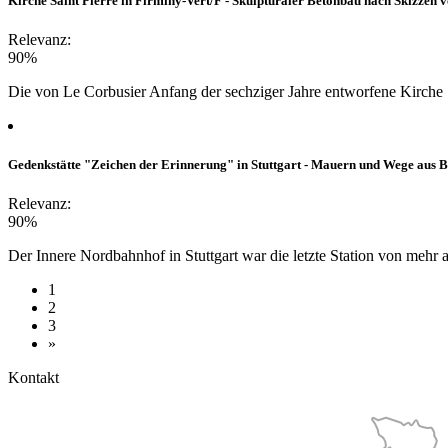
Kirche Saint Pierre in Firminy-Vert/F - Skulpturaler Betonbau nach Skizzen 
Relevanz:
90%
Die von Le Corbusier Anfang der sechziger Jahre entworfene Kirche Sa
Gedenkstätte "Zeichen der Erinnerung" in Stuttgart - Mauern und Wege aus 
Relevanz:
90%
Der Innere Nordbahnhof in Stuttgart war die letzte Station von mehr
1
2
3
»
Kontakt