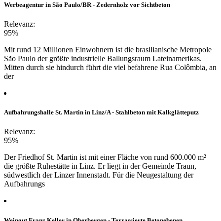
Werbeagentur in São Paulo/BR - Zedernholz vor Sichtbeton
Relevanz:
95%
Mit rund 12 Millionen Einwohnern ist die brasilianische Metropole
São Paulo der größte industrielle Ballungsraum Lateinamerikas.
Mitten durch sie hindurch führt die viel befahrene Rua Colômbia, an
der
Aufbahrungshalle St. Martin in Linz/A - Stahlbeton mit Kalkglätteputz
Relevanz:
95%
Der Friedhof St. Martin ist mit einer Fläche von rund 600.000 m²
die größte Ruhestätte in Linz. Er liegt in der Gemeinde Traun,
südwestlich der Linzer Innenstadt. Für die Neugestaltung der
Aufbahrungs
Weingut Franz Keller in Oberbergen - Terrassierte Betonebenen