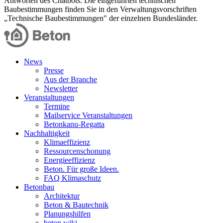
Antworten des Chatbots. Die eingeführten technischen
Baubestimmungen finden Sie in den Verwaltungsvorschriften
„Technische Baubestimmungen" der einzelnen Bundesländer.
News
Presse
Aus der Branche
Newsletter
Veranstaltungen
Termine
Mailservice Veranstaltungen
Betonkanu-Regatta
Nachhaltigkeit
Klimaeffizienz
Ressourcenschonung
Energieeffizienz
Beton. Für große Ideen.
FAQ Klimaschutz
Betonbau
Architektur
Beton & Bautechnik
Planungshilfen
beton.wiki