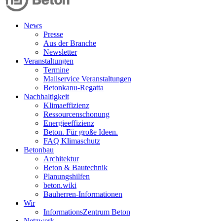
News
Presse
Aus der Branche
Newsletter
Veranstaltungen
Termine
Mailservice Veranstaltungen
Betonkanu-Regatta
Nachhaltigkeit
Klimaeffizienz
Ressourcenschonung
Energieeffizienz
Beton. Für große Ideen.
FAQ Klimaschutz
Betonbau
Architektur
Beton & Bautechnik
Planungshilfen
beton.wiki
Bauherren-Informationen
Wir
InformationsZentrum Beton
Netzwerk