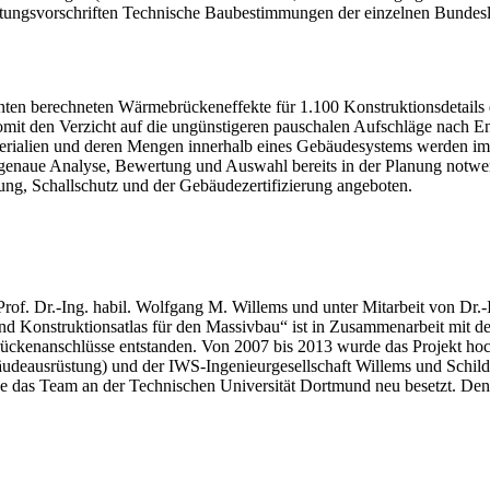
tungsvorschriften Technische Baubestimmungen der einzelnen Bundesl
anten berechneten Wärmebrückeneffekte für 1.100 Konstruktionsdetails
mit den Verzicht auf die ungünstigeren pauschalen Aufschläge nach E
terialien und deren Mengen innerhalb eines Gebäudesystems werden im 
genaue Analyse, Bewertung und Auswahl bereits in der Planung notwen
ung, Schallschutz und der Gebäudezertifizierung angeboten.
of. Dr.-Ing. habil. Wolfgang M. Willems und unter Mitarbeit von Dr.-
Konstruktionsatlas für den Massivbau“ ist in Zusammenarbeit mit de
ckenanschlüsse entstanden. Von 2007 bis 2013 wurde das Projekt hochs
äudeausrüstung) und der IWS-Ingenieurgesellschaft Willems und Schil
de das Team an der Technischen Universität Dortmund neu besetzt. Den 