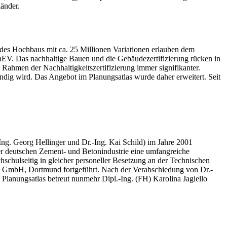
änder.
 des Hochbaus mit ca. 25 Millionen Variationen erlauben dem
nEV. Das nachhaltige Bauen und die Gebäudezertifizierung rücken in
Rahmen der Nachhaltigkeitszertifizierung immer signifikanter.
dig wird. Das Angebot im Planungsatlas wurde daher erweitert. Seit
Ing. Georg Hellinger und Dr.-Ing. Kai Schild) im Jahre 2001
r deutschen Zement- und Betonindustrie eine umfangreiche
chulseitig in gleicher personeller Besetzung an der Technischen
d GmbH, Dortmund fortgeführt. Nach der Verabschiedung von Dr.-
Planungsatlas betreut nunmehr Dipl.-Ing. (FH) Karolina Jagiello