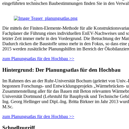
eingeführten technischen Baubestimmungen finden Sie in den Verwal
Die mittels der Finiten-Elemente-Methode für alle Konstruktionsvari
Fachplaner die Führung eines individuellen EnEV-Nachweises und so
letzter Zeit immer mehr in den Vordergrund. Die Betrachtung der Ma
Dadurch rücken die Baustoffe umso mehr in den Fokus, so dass eine 
2015 werden zusätzliche Planungshilfen im Bereich der Ökobilanzier
zum Planungsatlas für den Hochbau >>
Hintergrund: Der Planungsatlas für den Hochbau
Im Rahmen des an der Ruhr-Universität Bochum (geleitet von Univ.-Pr
begonnen Forschungs- und Entwicklungsprojekts „Wärmebrücken- und 
Zusammenstellung aller für das Bauen mit Beton relevanten Wärmebrü
Universität Dortmund (Lehrstuhl für Bauphysik und Technische Geb
Ing. Georg Hellinger und Dipl.-Ing. Britta Birkner im Jahr 2013 wur
M.Sc.
zum Planungsatlas für den Hochbau >>
Schnellzugriff